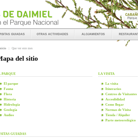
visitas guiadas
otras actividades
alojamientos
restauran
nicio
::
Que ver este mes
apa del sitio
L PARQUE
LA VISITA
El parque
La visita
Fauna
Itinerarios
Flora
Centros de Visitantes
Historia
Accesibilidad
Hidrología
Como llegar
Geología
Normas de Visita
Audios
Tienda / Alquiler
Parte meteorológico
ISITAS GUIADAS