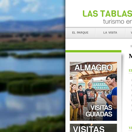
el parque
la visita
I
M
E
V