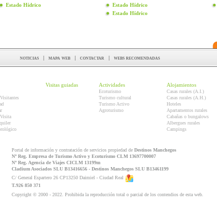
Estado Hídrico
Estado Hídrico
Estado Hídrico
noticias
|
mapa web
|
contactar
|
webs recomendadas
Visitas guiadas
Actividades
Alojamientos
Ecoturismo
Casas rurales (A.I.)
Visitantes
Turismo cultural
Casas rurales (A.H.)
ad
Turismo Activo
Hoteles
r
Agroturismo
Apartamentos rurales
Visita
Cabañas o bungalows
quiler
Albergues rurales
orológico
Campings
Portal de información y contratación de servicios propiedad de
Destinos Manchegos
Nº Reg. Empresa de Turismo Activo y Ecoturismo CLM 13697700007
Nº Reg. Agencia de Viajes CICLM 13199m
Cladium Asociados SLU B13416656 - Destinos Manchegos SLU B13461199
C/ General Espartero 26 CP13250 Daimiel - Ciudad Real
T.926 850 371
Copyright © 2000 - 2022. Prohibida la reproducción total o parcial de los contendios de esta web.