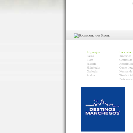
El parque
La visita
Fauna
Itinerarios
Flora
Centros de 
Historia
Accesibilid
Hidrología
Como llega
Geología
Normas de 
Audios
Tienda / Al
Parte mete