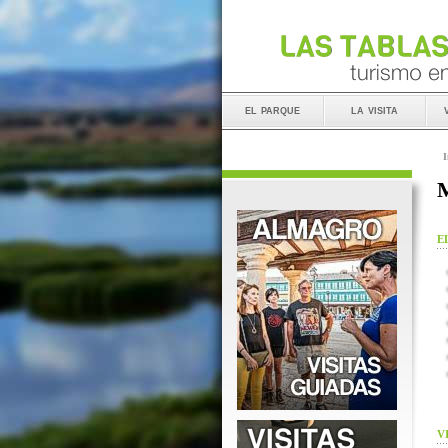
el parque
la visita
I
M
E
V