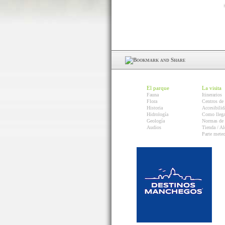
El parque
La visita
Fauna
Itinerarios
Flora
Centros de 
Historia
Accesibilid
Hidrología
Como llega
Geología
Normas de 
Audios
Tienda / Al
Parte mete