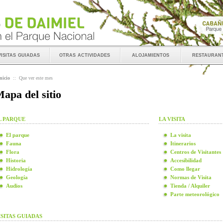
visitas guiadas
otras actividades
alojamientos
restauran
nicio
::
Que ver este mes
apa del sitio
L PARQUE
LA VISITA
El parque
La visita
Fauna
Itinerarios
Flora
Centros de Visitantes
Historia
Accesibilidad
Hidrología
Como llegar
Geología
Normas de Visita
Audios
Tienda / Alquiler
Parte meteorológico
ISITAS GUIADAS