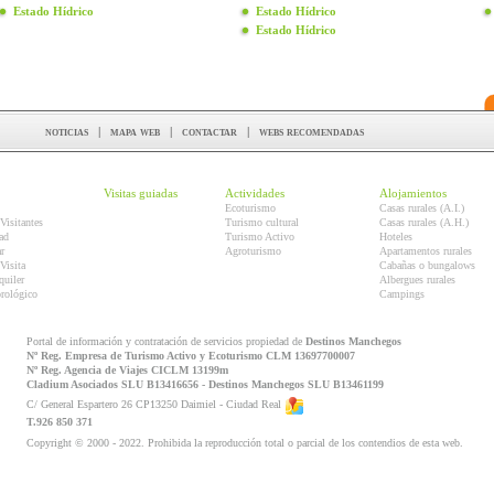
Estado Hídrico
Estado Hídrico
Estado Hídrico
noticias
|
mapa web
|
contactar
|
webs recomendadas
Visitas guiadas
Actividades
Alojamientos
Ecoturismo
Casas rurales (A.I.)
Visitantes
Turismo cultural
Casas rurales (A.H.)
ad
Turismo Activo
Hoteles
r
Agroturismo
Apartamentos rurales
Visita
Cabañas o bungalows
quiler
Albergues rurales
orológico
Campings
Portal de información y contratación de servicios propiedad de
Destinos Manchegos
Nº Reg. Empresa de Turismo Activo y Ecoturismo CLM 13697700007
Nº Reg. Agencia de Viajes CICLM 13199m
Cladium Asociados SLU B13416656 - Destinos Manchegos SLU B13461199
C/ General Espartero 26 CP13250 Daimiel - Ciudad Real
T.926 850 371
Copyright © 2000 - 2022. Prohibida la reproducción total o parcial de los contendios de esta web.