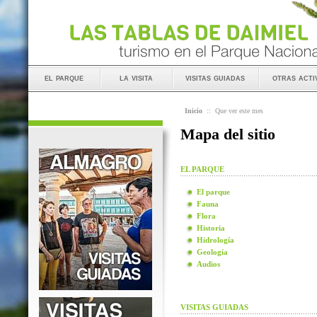
el parque
la visita
visitas guiadas
otras acti
Inicio
::
Que ver este mes
Mapa del sitio
EL PARQUE
El parque
Fauna
Flora
Historia
Hidrología
Geología
Audios
VISITAS GUIADAS