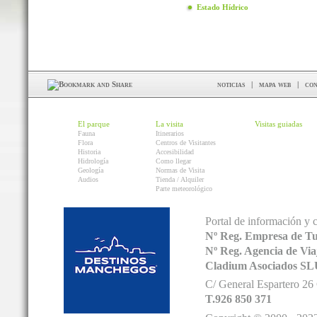
Estado Hídrico
noticias
|
mapa web
|
con
El parque
La visita
Visitas guiadas
Fauna
Itinerarios
Flora
Centros de Visitantes
Historia
Accesibilidad
Hidrología
Como llegar
Geología
Normas de Visita
Audios
Tienda / Alquiler
Parte meteorológico
Portal de información y 
Nº Reg. Empresa de T
Nº Reg. Agencia de V
Cladium Asociados SL
C/ General Espartero 2
T.926 850 371