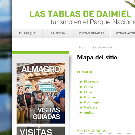
el parque
la visita
visitas guiadas
otras acti
Inicio
::
Que ver este mes
Mapa del sitio
EL PARQUE
El parque
Fauna
Flora
Historia
Hidrología
Geología
Audios
VISITAS GUIADAS