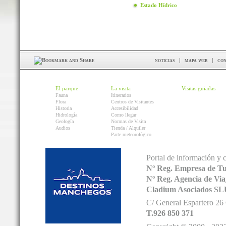
Estado Hídrico
noticias
|
mapa web
|
con
El parque
La visita
Visitas guiadas
Fauna
Itinerarios
Flora
Centros de Visitantes
Historia
Accesibilidad
Hidrología
Como llegar
Geología
Normas de Visita
Audios
Tienda / Alquiler
Parte meteorológico
Portal de información y 
Nº Reg. Empresa de T
Nº Reg. Agencia de V
Cladium Asociados SL
C/ General Espartero 2
T.926 850 371