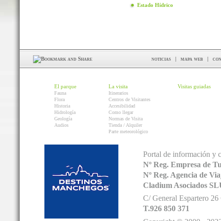
Estado Hídrico
noticias
|
mapa web
|
con
El parque
La visita
Visitas guiadas
Fauna
Itinerarios
Flora
Centros de Visitantes
Historia
Accesibilidad
Hidrología
Como llegar
Geología
Normas de Visita
Audios
Tienda / Alquiler
Parte meteorológico
Portal de información y 
Nº Reg. Empresa de T
Nº Reg. Agencia de V
Cladium Asociados SL
C/ General Espartero 2
T.926 850 371