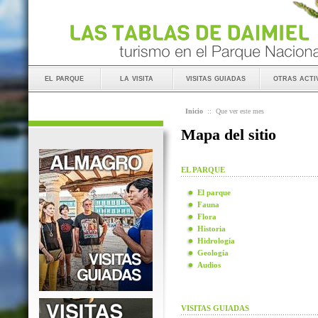
el parque
la visita
visitas guiadas
otras acti
Inicio
::
Que ver este mes
Mapa del sitio
EL PARQUE
El parque
Fauna
Flora
Historia
Hidrología
Geología
Audios
VISITAS GUIADAS