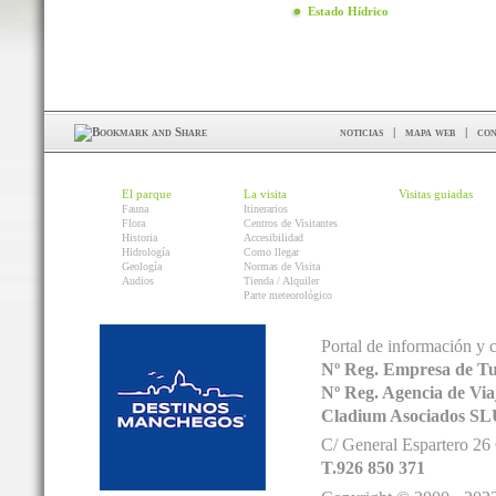
Estado Hídrico
noticias
|
mapa web
|
con
El parque
La visita
Visitas guiadas
Fauna
Itinerarios
Flora
Centros de Visitantes
Historia
Accesibilidad
Hidrología
Como llegar
Geología
Normas de Visita
Audios
Tienda / Alquiler
Parte meteorológico
Portal de información y 
Nº Reg. Empresa de T
Nº Reg. Agencia de V
Cladium Asociados SL
C/ General Espartero 2
T.926 850 371