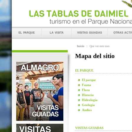
el parque
la visita
visitas guiadas
otras acti
Inicio
::
Que ver este mes
Mapa del sitio
EL PARQUE
El parque
Fauna
Flora
Historia
Hidrología
Geología
Audios
VISITAS GUIADAS