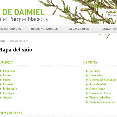
visitas guiadas
otras actividades
alojamientos
restauran
nicio
::
Que ver este mes
apa del sitio
L PARQUE
LA VISITA
El parque
La visita
Fauna
Itinerarios
Flora
Centros de Visitantes
Historia
Accesibilidad
Hidrología
Como llegar
Geología
Normas de Visita
Audios
Tienda / Alquiler
Parte meteorológico
ISITAS GUIADAS