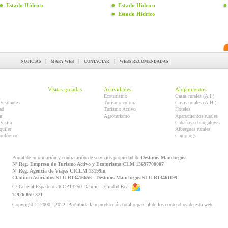
Estado Hídrico
Estado Hídrico
Estado Hídrico
noticias
|
mapa web
|
contactar
|
webs recomendadas
Visitas guiadas
Actividades
Alojamientos
Ecoturismo
Casas rurales (A.I.)
Visitantes
Turismo cultural
Casas rurales (A.H.)
ad
Turismo Activo
Hoteles
r
Agroturismo
Apartamentos rurales
Visita
Cabañas o bungalows
quiler
Albergues rurales
orológico
Campings
Portal de información y contratación de servicios propiedad de
Destinos Manchegos
Nº Reg. Empresa de Turismo Activo y Ecoturismo CLM 13697700007
Nº Reg. Agencia de Viajes CICLM 13199m
Cladium Asociados SLU B13416656 - Destinos Manchegos SLU B13461199
C/ General Espartero 26 CP13250 Daimiel - Ciudad Real
T.926 850 371
Copyright © 2000 - 2022. Prohibida la reproducción total o parcial de los contendios de esta web.