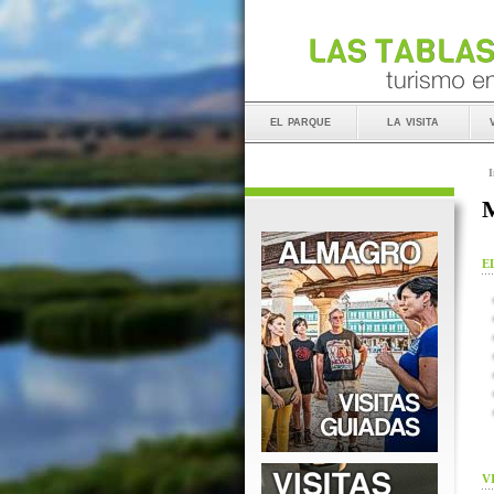
el parque
la visita
I
M
E
V