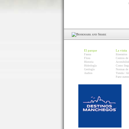
El parque
La visita
Fauna
Itinerarios
Flora
Centros de 
Historia
Accesibilid
Hidrología
Como llega
Geología
Normas de 
Audios
Tienda / Al
Parte mete