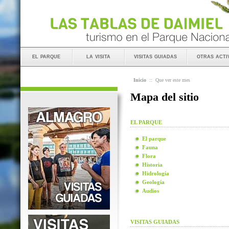
el parque
la visita
visitas guiadas
otras acti
Inicio
::
Que ver este mes
Mapa del sitio
EL PARQUE
El parque
Fauna
Flora
Historia
Hidrología
Geología
Audios
VISITAS GUIADAS