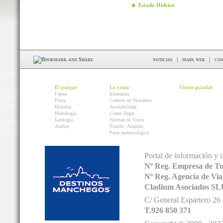
Estado Hídrico
noticias
|
mapa web
|
con
El parque
La visita
Visitas guiadas
Fauna
Itinerarios
Flora
Centros de Visitantes
Historia
Accesibilidad
Hidrología
Como llegar
Geología
Normas de Visita
Audios
Tienda / Alquiler
Parte meteorológico
Portal de información y 
Nº Reg. Empresa de T
Nº Reg. Agencia de V
Cladium Asociados SL
C/ General Espartero 2
T.926 850 371