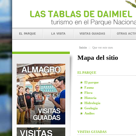
el parque
la visita
visitas guiadas
otras acti
Inicio
::
Que ver este mes
Mapa del sitio
EL PARQUE
El parque
Fauna
Flora
Historia
Hidrología
Geología
Audios
VISITAS GUIADAS