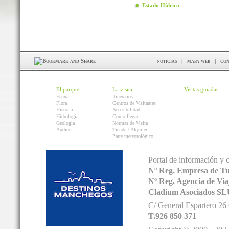
Estado Hídrico
noticias
|
mapa web
|
con
El parque
La visita
Visitas guiadas
Fauna
Itinerarios
Flora
Centros de Visitantes
Historia
Accesibilidad
Hidrología
Como llegar
Geología
Normas de Visita
Audios
Tienda / Alquiler
Parte meteorológico
Portal de información y 
Nº Reg. Empresa de T
Nº Reg. Agencia de V
Cladium Asociados SL
C/ General Espartero 2
T.926 850 371