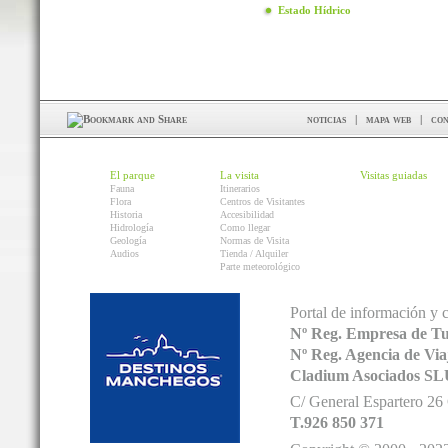
Estado Hídrico
noticias
|
mapa web
|
con
El parque
La visita
Visitas guiadas
Fauna
Itinerarios
Flora
Centros de Visitantes
Historia
Accesibilidad
Hidrología
Como llegar
Geología
Normas de Visita
Audios
Tienda / Alquiler
Parte meteorológico
Portal de información y 
Nº Reg. Empresa de T
Nº Reg. Agencia de V
Cladium Asociados SL
C/ General Espartero 2
T.926 850 371