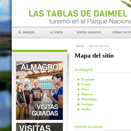
el parque
la visita
visitas guiadas
otras acti
Inicio
::
Que ver este mes
Mapa del sitio
EL PARQUE
El parque
Fauna
Flora
Historia
Hidrología
Geología
Audios
VISITAS GUIADAS