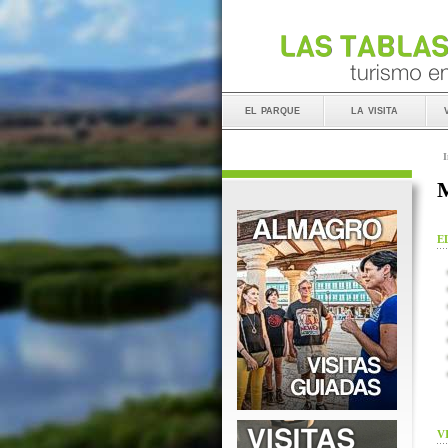
el parque
la visita
I
M
E
V