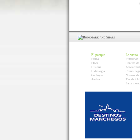
El parque
La visita
Fauna
Itinerarios
Flora
Centros de 
Historia
Accesibilid
Hidrología
Como llega
Geología
Normas de 
Audios
Tienda / Al
Parte mete