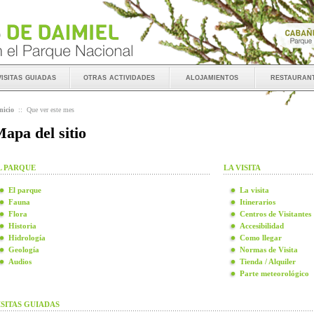
visitas guiadas
otras actividades
alojamientos
restauran
nicio
::
Que ver este mes
apa del sitio
L PARQUE
LA VISITA
El parque
La visita
Fauna
Itinerarios
Flora
Centros de Visitantes
Historia
Accesibilidad
Hidrología
Como llegar
Geología
Normas de Visita
Audios
Tienda / Alquiler
Parte meteorológico
ISITAS GUIADAS