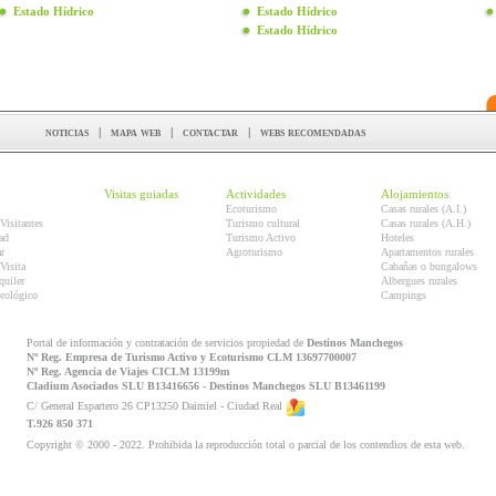
Estado Hídrico
Estado Hídrico
Estado Hídrico
noticias
|
mapa web
|
contactar
|
webs recomendadas
Visitas guiadas
Actividades
Alojamientos
Ecoturismo
Casas rurales (A.I.)
Visitantes
Turismo cultural
Casas rurales (A.H.)
ad
Turismo Activo
Hoteles
r
Agroturismo
Apartamentos rurales
Visita
Cabañas o bungalows
quiler
Albergues rurales
orológico
Campings
Portal de información y contratación de servicios propiedad de
Destinos Manchegos
Nº Reg. Empresa de Turismo Activo y Ecoturismo CLM 13697700007
Nº Reg. Agencia de Viajes CICLM 13199m
Cladium Asociados SLU B13416656 - Destinos Manchegos SLU B13461199
C/ General Espartero 26 CP13250 Daimiel - Ciudad Real
T.926 850 371
Copyright © 2000 - 2022. Prohibida la reproducción total o parcial de los contendios de esta web.