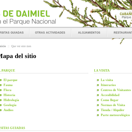
visitas guiadas
otras actividades
alojamientos
restauran
nicio
::
Que ver este mes
apa del sitio
L PARQUE
LA VISITA
El parque
La visita
Fauna
Itinerarios
Flora
Centros de Visitantes
Historia
Accesibilidad
Hidrología
Como llegar
Geología
Normas de Visita
Audios
Tienda / Alquiler
Parte meteorológico
ISITAS GUIADAS