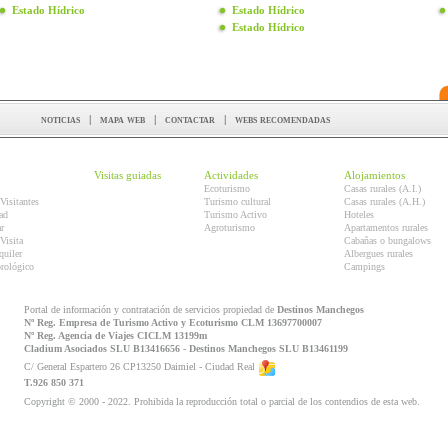
Estado Hídrico
Estado Hídrico
Estado Hídrico
noticias
|
mapa web
|
contactar
|
webs recomendadas
Visitas guiadas
Actividades
Alojamientos
Ecoturismo
Casas rurales (A.I.)
Visitantes
Turismo cultural
Casas rurales (A.H.)
ad
Turismo Activo
Hoteles
r
Agroturismo
Apartamentos rurales
Visita
Cabañas o bungalows
quiler
Albergues rurales
orológico
Campings
Portal de información y contratación de servicios propiedad de
Destinos Manchegos
Nº Reg. Empresa de Turismo Activo y Ecoturismo CLM 13697700007
Nº Reg. Agencia de Viajes CICLM 13199m
Cladium Asociados SLU B13416656 - Destinos Manchegos SLU B13461199
C/ General Espartero 26 CP13250 Daimiel - Ciudad Real
T.926 850 371
Copyright © 2000 - 2022. Prohibida la reproducción total o parcial de los contendios de esta web.