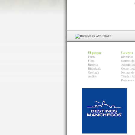
El parque
La visita
Fauna
Itinerarios
Flora
Centros de 
Historia
Accesibilid
Hidrología
Como llega
Geología
Normas de 
Audios
Tienda / Al
Parte mete