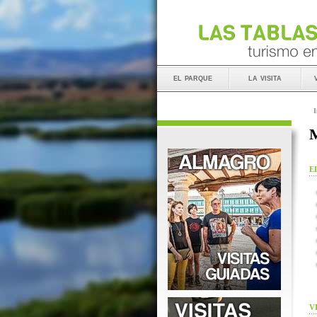
el parque
la visita
I
M
E
V