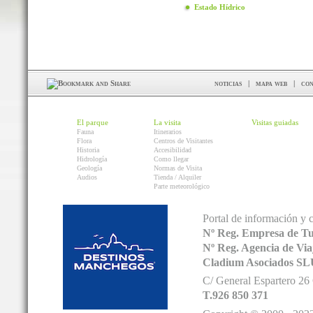
Estado Hídrico
noticias
|
mapa web
|
con
El parque
La visita
Visitas guiadas
Fauna
Itinerarios
Flora
Centros de Visitantes
Historia
Accesibilidad
Hidrología
Como llegar
Geología
Normas de Visita
Audios
Tienda / Alquiler
Parte meteorológico
Portal de información y 
Nº Reg. Empresa de T
Nº Reg. Agencia de V
Cladium Asociados SL
C/ General Espartero 2
T.926 850 371