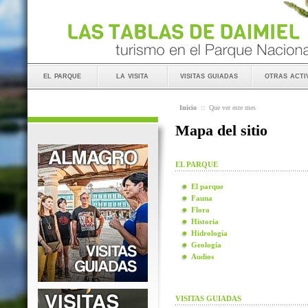
el parque
la visita
visitas guiadas
otras acti
Inicio
::
Que ver este mes
Mapa del sitio
EL PARQUE
El parque
Fauna
Flora
Historia
Hidrología
Geología
Audios
VISITAS GUIADAS