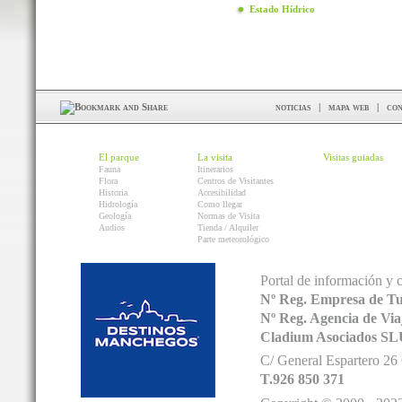
Estado Hídrico
noticias
|
mapa web
|
con
El parque
La visita
Visitas guiadas
Fauna
Itinerarios
Flora
Centros de Visitantes
Historia
Accesibilidad
Hidrología
Como llegar
Geología
Normas de Visita
Audios
Tienda / Alquiler
Parte meteorológico
Portal de información y 
Nº Reg. Empresa de T
Nº Reg. Agencia de V
Cladium Asociados SL
C/ General Espartero 2
T.926 850 371