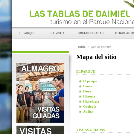
el parque
la visita
visitas guiadas
otras acti
Inicio
::
Que ver este mes
Mapa del sitio
EL PARQUE
El parque
Fauna
Flora
Historia
Hidrología
Geología
Audios
VISITAS GUIADAS