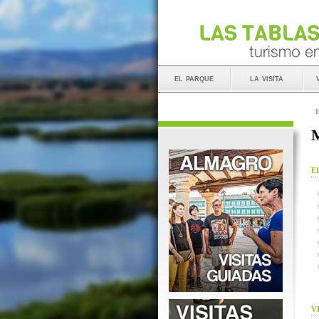
el parque
la visita
I
M
E
V