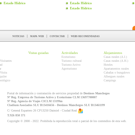
Estado Hídrico
Estado Hídrico
Estado Hídrico
noticias
|
mapa web
|
contactar
|
webs recomendadas
Visitas guiadas
Actividades
Alojamientos
Ecoturismo
Casas rurales (A.I.)
Visitantes
Turismo cultural
Casas rurales (A.H.)
ad
Turismo Activo
Hoteles
r
Agroturismo
Apartamentos rurales
Visita
Cabañas o bungalows
quiler
Albergues rurales
orológico
Campings
Portal de información y contratación de servicios propiedad de
Destinos Manchegos
Nº Reg. Empresa de Turismo Activo y Ecoturismo CLM 13697700007
Nº Reg. Agencia de Viajes CICLM 13199m
Cladium Asociados SLU B13416656 - Destinos Manchegos SLU B13461199
C/ General Espartero 26 CP13250 Daimiel - Ciudad Real
T.926 850 371
Copyright © 2000 - 2022. Prohibida la reproducción total o parcial de los contendios de esta web.