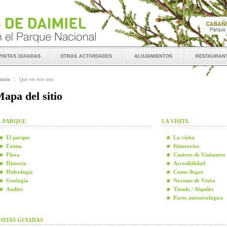
visitas guiadas
otras actividades
alojamientos
restauran
nicio
::
Que ver este mes
apa del sitio
L PARQUE
LA VISITA
El parque
La visita
Fauna
Itinerarios
Flora
Centros de Visitantes
Historia
Accesibilidad
Hidrología
Como llegar
Geología
Normas de Visita
Audios
Tienda / Alquiler
Parte meteorológico
ISITAS GUIADAS