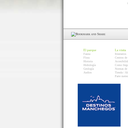
El parque
La visita
Fauna
Itinerarios
Flora
Centros de 
Historia
Accesibilid
Hidrología
Como llega
Geología
Normas de 
Audios
Tienda / Al
Parte mete