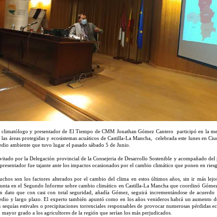
 climatólogo y presentador de El Tiempo de CMM Jonathan Gómez Cantero participó en la mes
 las áreas protegidas y ecosistemas acuáticos de Castilla-La Mancha, celebrada este lunes en Ci
dio ambiente que tuvo lugar el pasado sábado 5 de Junio.
vitado por la Delegación provincial de la Consejeria de Desarrollo Sostenible y acompañado de
 presentador fue tajante ante los impactos ocasionados por el cambio climático que ponen en riesg
chos son los factores alterados por el cambio del clima en estos últimos años, sin ir más lej
unta en el Segundo Informe sobre cambio climático en Castilla-La Mancha que coordinó Gómez 
 dato que con casi con total seguridad, añadía Gómez, seguirá incrementándose de acuerdo a 
dio y largo plazo. El experto también apuntó como en los años venideros habrá un aumento 
s sequías estivales o precipitaciones torrenciales responsables de provocar numerosas pérdidas 
 mayor grado a los agricultores de la región que serían los más perjudicados.