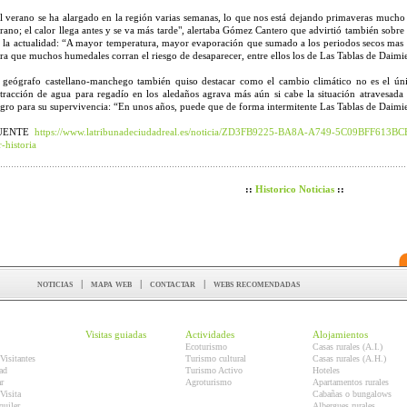
l verano se ha alargado en la región varias semanas, lo que nos está dejando primaveras mucho
rano; el calor llega antes y se va más tarde", alertaba Gómez Cantero que advirtió también sobre 
 la actualidad: “A mayor temperatura, mayor evaporación que sumado a los periodos secos mas f
ra que muchos humedales corran el riesgo de desaparecer, entre ellos los de Las Tablas de Daimie
 geógrafo castellano-manchego también quiso destacar como el cambio climático no es el ún
tracción de agua para regadío en los aledaños agrava más aún si cabe la situación atravesad
gro para su supervivencia: “En unos años, puede que de forma intermitente Las Tablas de Daimiel 
UENTE
https://www.latribunadeciudadreal.es/noticia/ZD3FB9225-BA8A-A749-5C09BFF613BC
r-historia
::
Historico Noticias
::
noticias
|
mapa web
|
contactar
|
webs recomendadas
Visitas guiadas
Actividades
Alojamientos
Ecoturismo
Casas rurales (A.I.)
Visitantes
Turismo cultural
Casas rurales (A.H.)
ad
Turismo Activo
Hoteles
r
Agroturismo
Apartamentos rurales
Visita
Cabañas o bungalows
quiler
Albergues rurales