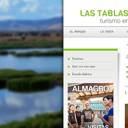
el parque
la visita
I
Noticias
Que ver este mes
Estado hídrico
Lu
L