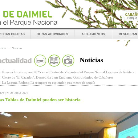
visitas guiadas
otras actividades
alojamientos
restauran
nicio
::
Noticias
Noticias
Nuevos horarios para 2025 en el Centro de Visitantes del Parque Natural Lagunas de Ruidera
Cierre de "El Cazador": Despedida a un Emblema Gastronómico de Cabañeros
La Laguna Redondilla recupera su esplendor tras meses de sequía
nes | 21 de Junio 2021
as Tablas de Daimiel pueden ser historia