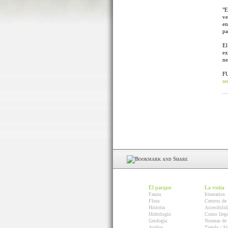
"E
ve
en
pa
El
ex
ne
F
se
El parque
La visita
Fauna
Itinerarios
Flora
Centros de 
Historia
Accesibilid
Hidrología
Como llega
Geología
Normas de 
Audios
Tienda / Al