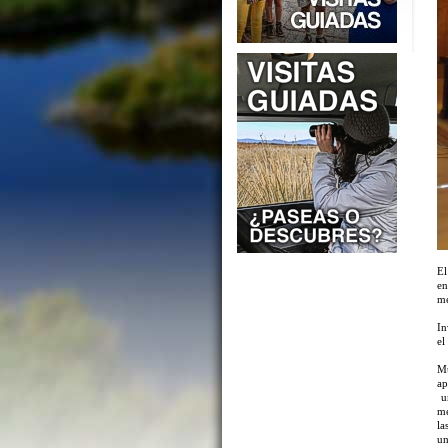
El
en
me
In
el
Mu
ap
un
me
la
un