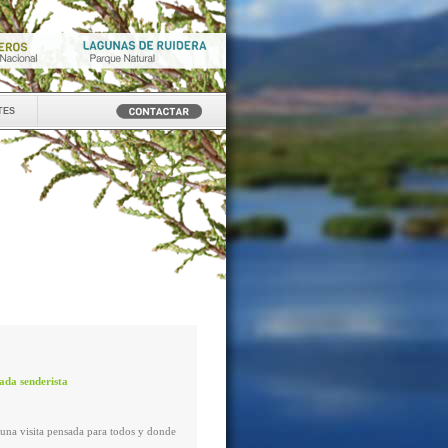
tes
iada senderista
 una visita pensada para todos y donde