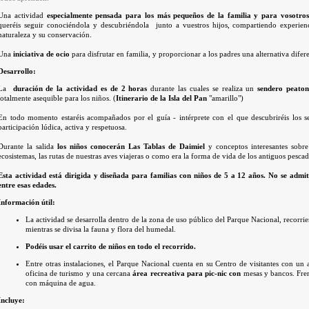
Una actividad
especialmente pensada para los más pequeños de la familia y para vosotros
queréis seguir conociéndola y descubriéndola junto a vuestros hijos, compartiendo experien
naturaleza y su conservación.
Una
iniciativa de ocio
para disfrutar en familia, y proporcionar a los padres una alternativa difer
Desarrollo:
La
duración de la actividad es de 2 horas
durante las cuales se realiza un
sendero peaton
totalmente asequible para los niños. (
Itinerario de la Isla del Pan
"amarillo")
En todo momento estaréis acompañados por el guía - intérprete con el que descubriréis los s
participación lúdica, activa y respetuosa.
Durante la salida
los niños conocerán Las Tablas de Daimiel
y conceptos interesantes sobre
ecosistemas, las rutas de nuestras aves viajeras o como era la forma de vida de los antiguos pesca
Esta actividad está dirigida y diseñada para familias con niños de 5 a 12 años. No se admi
entre esas edades.
Información útil:
La actividad se desarrolla dentro de la zona de uso público del Parque Nacional, recorr
mientras se divisa la fauna y flora del humedal.
Podéis usar el carrito de niños en todo el recorrido.
Entre otras instalaciones, el Parque Nacional cuenta en su Centro de visitantes con u
oficina de turismo y una cercana
área recreativa para pic-nic con
mesas y bancos. Fren
con máquina de agua.
Incluye: