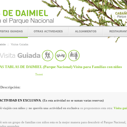
visitas guiadas
otras actividades
alojamientos
restauran
nicio
::
Visitas Guiadas
AS TABLAS DE DAIMIEL (Parque Nacional) Visita para Familias con niños
Tweet
Descripción:
ACTIVIDAD EN EXCLUSIVA
. (En esta actividad no se suman varias reservas)
Si viajáis con niños
y
no queréis una actividad en exclusiva
os proponemos esta otra:
Visita gu
Si
sois un grupo de
familias
con niños
esta es la mejor manera para
descubrir el Parque Nacional
,
todos aprenden.