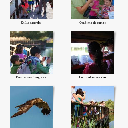
En las pasarelas
Cuaderno de campo
Para peques fotógrafos
En los observatorios