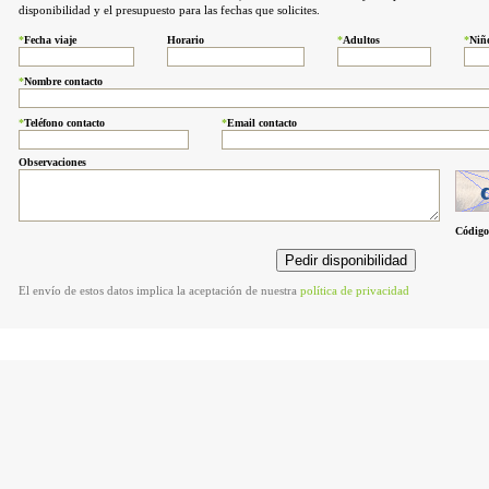
disponibilidad y el presupuesto para las fechas que solicites.
*
Fecha viaje
Horario
*
Adultos
*
Niñ
*
Nombre contacto
*
Teléfono contacto
*
Email contacto
Observaciones
Código
El envío de estos datos implica la aceptación de nuestra
política de privacidad