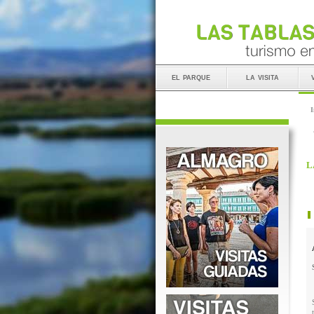
el parque
la visita
I
L