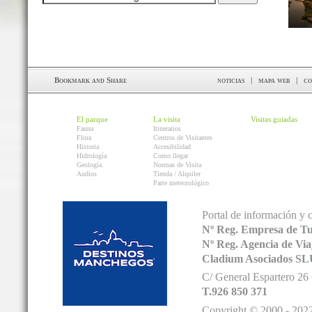
noticias
|
mapa web
|
co
El parque
La visita
Visitas guiadas
Fauna
Itinerarios
Flora
Centros de Visitantes
Historia
Accesibilidad
Hidrología
Como llegar
Geología
Normas de Visita
Audios
Tienda / Alquiler
Parte meteorológico
Portal de información y 
Nº Reg. Empresa de T
Nº Reg. Agencia de V
Cladium Asociados SL
C/ General Espartero 2
T.926 850 371
Copyright © 2000 - 2022.