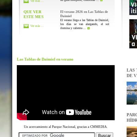
Ver más ...
QUE VER
El verano 2026 en Las Tablas de
Daimiel
ESTE MES
El verano llega a las Tablas de Daimiel,
los días se van alargando, el sol
Ver más ...
ilumina y calienta ...
Las Tablas de Daimiel en verano
LAS 
DE V
PARQ
HÍDR
Un acercamiento al Parque Nacional, gracias a CMMEDIA.