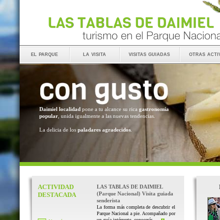
el parque
la visita
visitas guiadas
otras acti
Daimiel localidad
pone a tu alcance su rica
gastronomía
popular
, unida igualmente a las nuevas tendencias.
La delicia de los
paladares agradecidos
.
ACTIVIDAD
LAS TABLAS DE DAIMIEL
(Parque Nacional) Visita guiada
DESTACADA
senderista
La forma más completa de descubrir el
Parque Nacional a pie. Acompañado por
un guía intérprete, conocerás ...