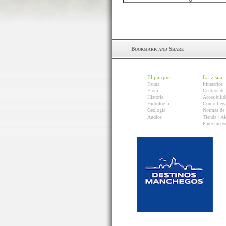
El parque
La visita
Fauna
Itinerarios
Flora
Centros de 
Historia
Accesibilid
Hidrología
Como llega
Geología
Normas de 
Audios
Tienda / Al
Parte mete