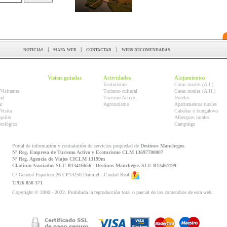
noticias
|
mapa web
|
contactar
|
webs recomendadas
Visitas guiadas
Actividades
Alojamientos
Ecoturismo
Casas rurales (A.I.)
Visitantes
Turismo cultural
Casas rurales (A.H.)
ad
Turismo Activo
Hoteles
r
Agroturismo
Apartamentos rurales
Visita
Cabañas o bungalows
quiler
Albergues rurales
orológico
Campings
Portal de información y contratación de servicios propiedad de
Destinos Manchegos
Nº Reg. Empresa de Turismo Activo y Ecoturismo CLM 13697700007
Nº Reg. Agencia de Viajes CICLM 13199m
Cladium Asociados SLU B13416656 - Destinos Manchegos SLU B13461199
C/ General Espartero 26 CP13250 Daimiel - Ciudad Real
T.926 850 371
Copyright © 2000 - 2022. Prohibida la reproducción total o parcial de los contendios de esta web.