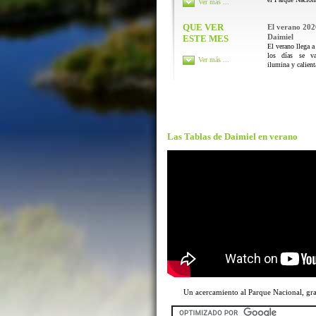
Ver más ...
QUE VER
El verano 202
Daimiel
ESTE MES
El verano llega a
los días se va
Ver más ...
ilumina y calienta
Las Tablas de Daimiel en verano
Un acercamiento al Parque Nacional, g