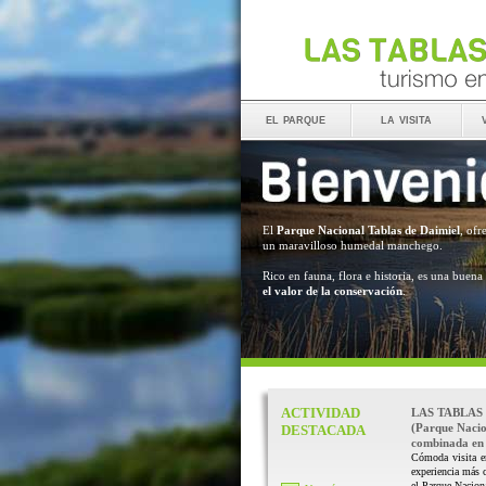
el parque
la visita
El
Parque Nacional Tablas de Daimiel
, ofr
un maravilloso humedal manchego.
Rico en fauna, flora e historia, es una buena
el valor de la conservación
.
ACTIVIDAD
LAS TABLAS
(Parque Nacio
DESTACADA
combinada en 
Cómoda visita e
experiencia más 
el Parque Naciona