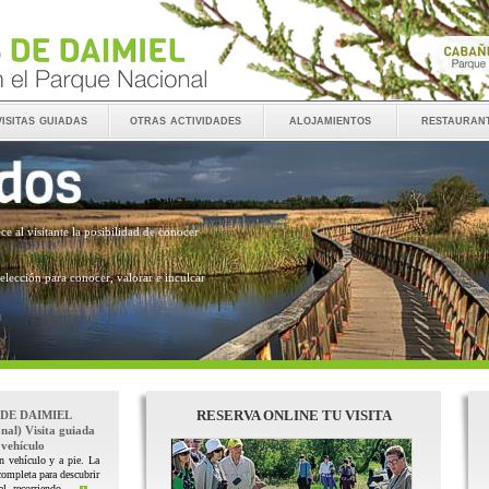
visitas guiadas
otras actividades
alojamientos
restauran
ece al visitante la posibilidad de conocer
 elección para conocer, valorar e inculcar
RESERVA ONLINE TU VISITA
 DE DAIMIEL
nal) Visita guiada
vehículo
n vehículo y a pie. La
completa para descubrir
l, recorriendo ...