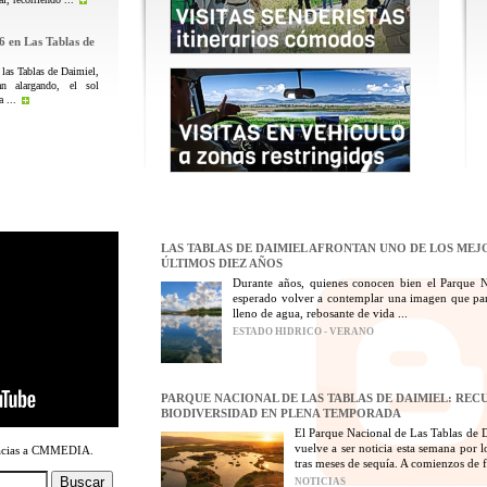
6 en Las Tablas de
 las Tablas de Daimiel,
n alargando, el sol
 ...
LAS TABLAS DE DAIMIEL AFRONTAN UNO DE LOS MEJ
ÚLTIMOS DIEZ AÑOS
Durante años, quienes conocen bien el Parque 
esperado volver a contemplar una imagen que par
lleno de agua, rebosante de vida ...
ESTADO HIDRICO - VERANO
PARQUE NACIONAL DE LAS TABLAS DE DAIMIEL: REC
BIODIVERSIDAD EN PLENA TEMPORADA
El Parque Nacional de Las Tablas de D
vuelve a ser noticia esta semana por 
racias a CMMEDIA.
tras meses de sequía. A comienzos de fe
NOTICIAS