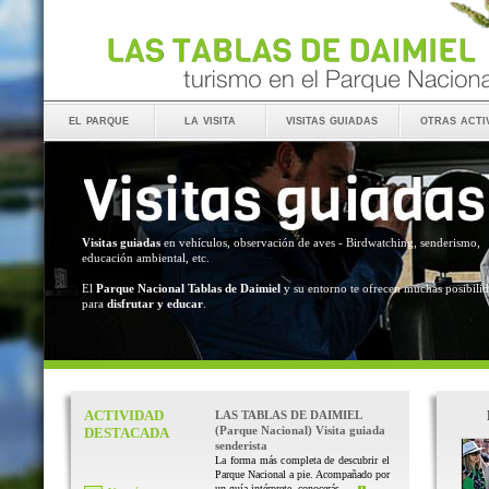
el parque
la visita
visitas guiadas
otras acti
Visitas guiadas
en vehículos, observación de aves - Birdwatching, senderismo,
educación ambiental, etc.
El
Parque Nacional Tablas de Daimiel
y su entorno te ofrecen muchas posibili
para
disfrutar y educar
.
ACTIVIDAD
LAS TABLAS DE DAIMIEL
(Parque Nacional) Visita guiada
DESTACADA
senderista
La forma más completa de descubrir el
Parque Nacional a pie. Acompañado por
un guía intérprete, conocerás ...