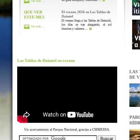
Ver más ...
QUE VER
El verano 2026 en Las Tablas de
Daimiel
ESTE MES
El verano llega a las Tablas de Daimiel,
los días se van alargando, el sol
Ver más ...
ilumina y calienta ...
Las Tablas de Daimiel en verano
LAS 
DE V
PARQ
HÍDR
Un acercamiento al Parque Nacional, gracias a CMMEDIA.