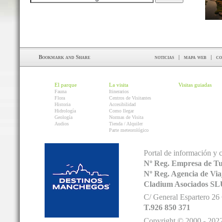
noticias
|
mapa web
|
co
El parque
La visita
Visitas guiadas
Fauna
Itinerarios
Flora
Centros de Visitantes
Historia
Accesibilidad
Hidrología
Como llegar
Geología
Normas de Visita
Audios
Tienda / Alquiler
Parte meteorológico
Portal de información y 
Nº Reg. Empresa de T
Nº Reg. Agencia de V
Cladium Asociados SL
C/ General Espartero 2
T.926 850 371
Copyright © 2000 - 2022.