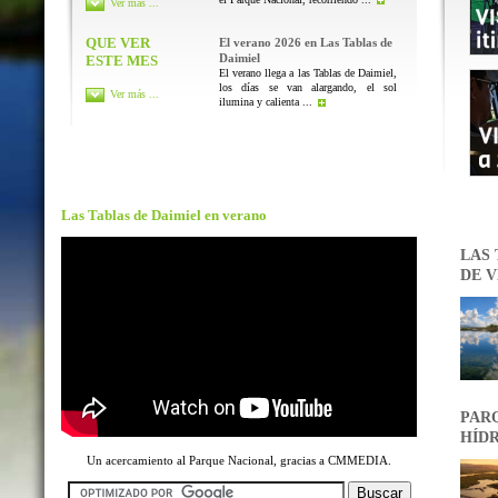
Ver más ...
QUE VER
El verano 2026 en Las Tablas de
Daimiel
ESTE MES
El verano llega a las Tablas de Daimiel,
los días se van alargando, el sol
Ver más ...
ilumina y calienta ...
Las Tablas de Daimiel en verano
LAS 
DE V
PARQ
HÍDR
Un acercamiento al Parque Nacional, gracias a CMMEDIA.