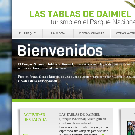
el parque
la visita
visitas guiadas
otras acti
El
Parque Nacional Tablas de Daimiel
, ofrece al visitante la posibilidad de conocer
un maravilloso humedal manchego.
Rico en fauna, flora e historia, es una buena elección para conocer, valorar e inculc
el valor de la conservación
.
ACTIVIDAD
LAS TABLAS DE DAIMIEL
(Parque Nacional) Visita guiada
DESTACADA
combinada en vehículo
Cómoda visita en vehículo y a pie. La
experiencia más completa para descubrir
el Parque Nacional, recorriendo ...