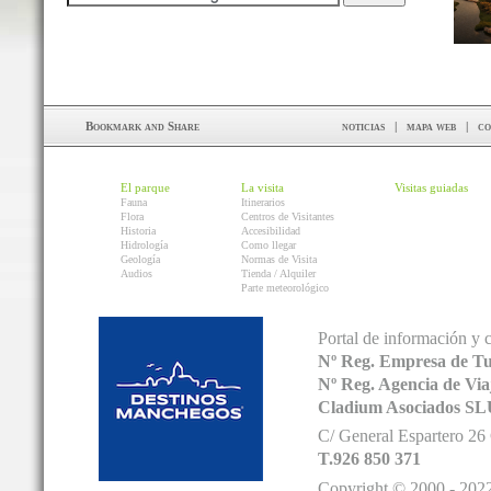
noticias
|
mapa web
|
co
El parque
La visita
Visitas guiadas
Fauna
Itinerarios
Flora
Centros de Visitantes
Historia
Accesibilidad
Hidrología
Como llegar
Geología
Normas de Visita
Audios
Tienda / Alquiler
Parte meteorológico
Portal de información y 
Nº Reg. Empresa de T
Nº Reg. Agencia de V
Cladium Asociados SL
C/ General Espartero 2
T.926 850 371
Copyright © 2000 - 2022.