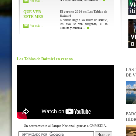
Ver más ...
QUE VER
El verano 2026 en Las Tablas de
Daimiel
ESTE MES
El verano llega a las Tablas de Daimiel,
los días se van alargando, el sol
Ver más ...
ilumina y calienta ...
Las Tablas de Daimiel en verano
LAS 
DE V
PARQ
HÍDR
Un acercamiento al Parque Nacional, gracias a CMMEDIA.