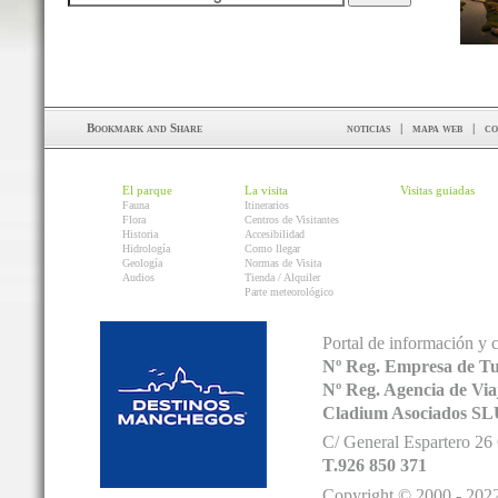
noticias
|
mapa web
|
co
El parque
La visita
Visitas guiadas
Fauna
Itinerarios
Flora
Centros de Visitantes
Historia
Accesibilidad
Hidrología
Como llegar
Geología
Normas de Visita
Audios
Tienda / Alquiler
Parte meteorológico
Portal de información y 
Nº Reg. Empresa de T
Nº Reg. Agencia de V
Cladium Asociados SL
C/ General Espartero 2
T.926 850 371
Copyright © 2000 - 2022.