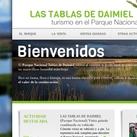
el parque
la visita
visitas guiadas
otras acti
El
Parque Nacional Tablas de Daimiel
, ofrece al visitante la posibilidad de conocer
un maravilloso humedal manchego.
Rico en fauna, flora e historia, es una buena elección para conocer, valorar e inculc
el valor de la conservación
.
ACTIVIDAD
LAS TABLAS DE DAIMIEL
(Parque Nacional) Visita guiada
DESTACADA
combinada en vehículo
Cómoda visita en vehículo y a pie. La
experiencia más completa para descubrir
el Parque Nacional, recorriendo ...