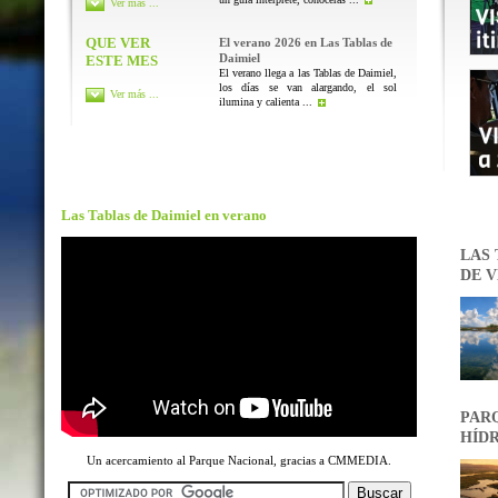
Ver más ...
QUE VER
El verano 2026 en Las Tablas de
Daimiel
ESTE MES
El verano llega a las Tablas de Daimiel,
los días se van alargando, el sol
Ver más ...
ilumina y calienta ...
Las Tablas de Daimiel en verano
LAS 
DE V
PARQ
HÍDR
Un acercamiento al Parque Nacional, gracias a CMMEDIA.