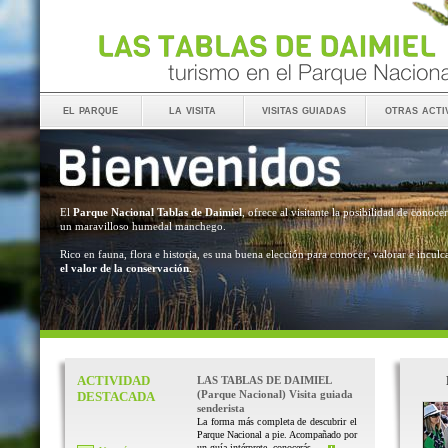
el parque
la visita
visitas guiadas
otras acti
El
Parque Nacional Tablas de Daimiel
, ofrece al visitante la posibilidad de conocer
un maravilloso humedal manchego.
Rico en fauna, flora e historia, es una buena elección para conocer, valorar e inculc
el valor de la conservación
.
ACTIVIDAD
LAS TABLAS DE DAIMIEL
(Parque Nacional) Visita guiada
DESTACADA
senderista
La forma más completa de descubrir el
Parque Nacional a pie. Acompañado por
un guía intérprete, conocerás ...