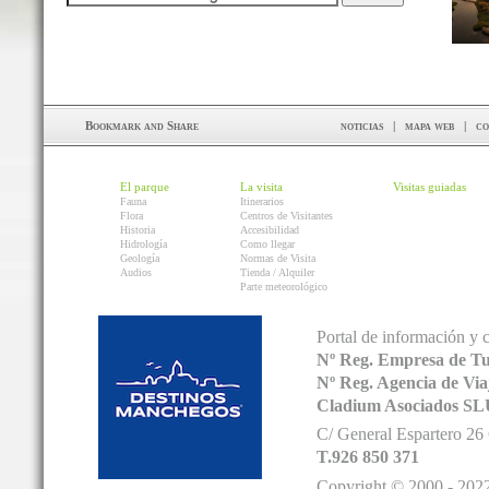
noticias
|
mapa web
|
co
El parque
La visita
Visitas guiadas
Fauna
Itinerarios
Flora
Centros de Visitantes
Historia
Accesibilidad
Hidrología
Como llegar
Geología
Normas de Visita
Audios
Tienda / Alquiler
Parte meteorológico
Portal de información y 
Nº Reg. Empresa de T
Nº Reg. Agencia de V
Cladium Asociados SL
C/ General Espartero 2
T.926 850 371
Copyright © 2000 - 2022.