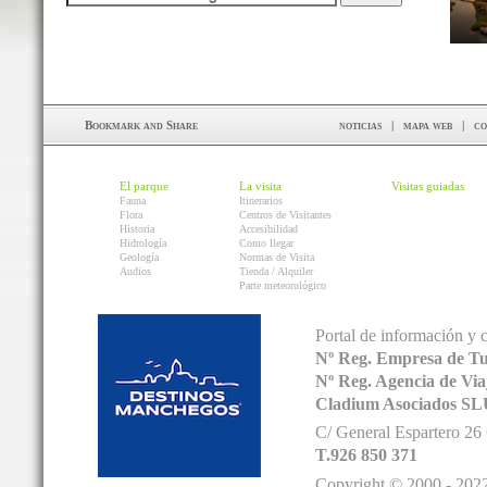
noticias
|
mapa web
|
co
El parque
La visita
Visitas guiadas
Fauna
Itinerarios
Flora
Centros de Visitantes
Historia
Accesibilidad
Hidrología
Como llegar
Geología
Normas de Visita
Audios
Tienda / Alquiler
Parte meteorológico
Portal de información y 
Nº Reg. Empresa de T
Nº Reg. Agencia de V
Cladium Asociados SL
C/ General Espartero 2
T.926 850 371
Copyright © 2000 - 2022.