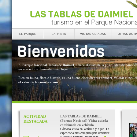
el parque
la visita
visitas guiadas
otras acti
El
Parque Nacional Tablas de Daimiel
, ofrece al visitante la posibilidad de conocer
un maravilloso humedal manchego.
Rico en fauna, flora e historia, es una buena elección para conocer, valorar e inculc
el valor de la conservación
.
ACTIVIDAD
LAS TABLAS DE DAIMIEL
(Parque Nacional) Visita guiada
DESTACADA
combinada en vehículo
Cómoda visita en vehículo y a pie. La
experiencia más completa para descubrir
el Parque Nacional, recorriendo ...