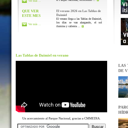
Ver más ...
QUE VER
El verano 2026 en Las Tablas de
Daimiel
ESTE MES
El verano llega a las Tablas de Daimiel,
los días se van alargando, el sol
Ver más ...
ilumina y calienta ...
Las Tablas de Daimiel en verano
LAS 
DE V
PARQ
HÍDR
Un acercamiento al Parque Nacional, gracias a CMMEDIA.