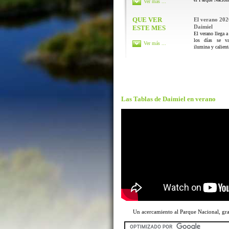
Ver más ...
QUE VER
El verano 202
Daimiel
ESTE MES
El verano llega a
los días se va
Ver más ...
ilumina y calienta
Las Tablas de Daimiel en verano
Un acercamiento al Parque Nacional, g