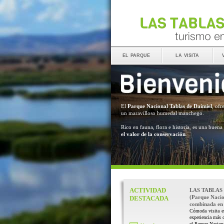
el parque
la visita
El
Parque Nacional Tablas de Daimiel
, ofr
un maravilloso humedal manchego.
Rico en fauna, flora e historia, es una buena
el valor de la conservación
.
ACTIVIDAD
LAS TABLAS
(Parque Nacio
DESTACADA
combinada en 
Cómoda visita e
experiencia más 
el Parque Naciona