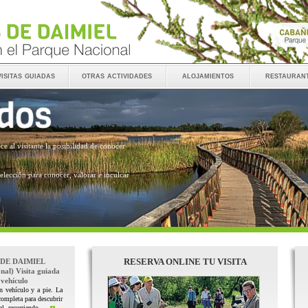
visitas guiadas
otras actividades
alojamientos
restauran
ece al visitante la posibilidad de conocer
 elección para conocer, valorar e inculcar
RESERVA ONLINE TU VISITA
 DE DAIMIEL
nal) Visita guiada
vehículo
n vehículo y a pie. La
completa para descubrir
l, recorriendo ...