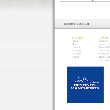
El parque
La visita
Fauna
Itinerarios
Flora
Centros de 
Historia
Accesibilid
Hidrología
Como llega
Geología
Normas de 
Audios
Tienda / Al
Parte mete