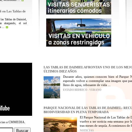
6 en Las Tablas de
 las Tablas de Daimiel,
n alargando, el sol
 ...
LAS TABLAS DE DAIMIEL AFRONTAN UNO DE LOS MEJ
ÚLTIMOS DIEZ AÑOS
Durante años, quienes conocen bien el Parque 
esperado volver a contemplar una imagen que par
lleno de agua, rebosante de vida ...
ESTADO HIDRICO - VERANO
PARQUE NACIONAL DE LAS TABLAS DE DAIMIEL: REC
BIODIVERSIDAD EN PLENA TEMPORADA
El Parque Nacional de Las Tablas de D
vuelve a ser noticia esta semana por 
racias a CMMEDIA.
tras meses de sequía. A comienzos de fe
NOTICIAS