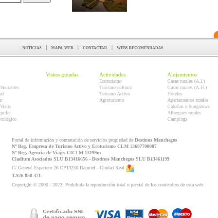
noticias
|
mapa web
|
contactar
|
webs recomendadas
Visitas guiadas
Actividades
Alojamientos
Ecoturismo
Casas rurales (A.I.)
Visitantes
Turismo cultural
Casas rurales (A.H.)
ad
Turismo Activo
Hoteles
r
Agroturismo
Apartamentos rurales
Visita
Cabañas o bungalows
quiler
Albergues rurales
orológico
Campings
Portal de información y contratación de servicios propiedad de
Destinos Manchegos
Nº Reg. Empresa de Turismo Activo y Ecoturismo CLM 13697700007
Nº Reg. Agencia de Viajes CICLM 13199m
Cladium Asociados SLU B13416656 - Destinos Manchegos SLU B13461199
C/ General Espartero 26 CP13250 Daimiel - Ciudad Real
T.926 850 371
Copyright © 2000 - 2022. Prohibida la reproducción total o parcial de los contendios de esta web.