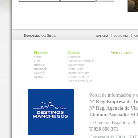
noticias
|
mapa web
|
co
El parque
La visita
Visitas guiadas
Fauna
Itinerarios
Flora
Centros de Visitantes
Historia
Accesibilidad
Hidrología
Como llegar
Geología
Normas de Visita
Audios
Tienda / Alquiler
Parte meteorológico
Portal de información y 
Nº Reg. Empresa de T
Nº Reg. Agencia de V
Cladium Asociados SL
C/ General Espartero 2
T.926 850 371
Copyright © 2000 - 2022.