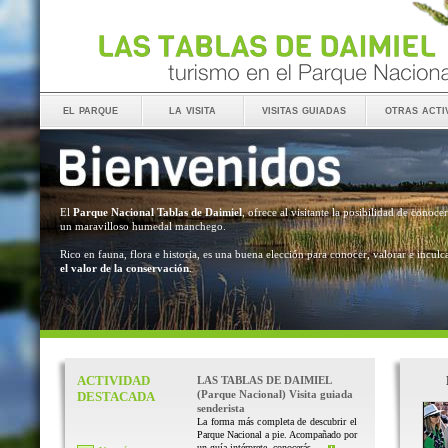
el parque
la visita
visitas guiadas
otras acti
El
Parque Nacional Tablas de Daimiel
, ofrece al visitante la posibilidad de conocer
un maravilloso humedal manchego.
Rico en fauna, flora e historia, es una buena elección para conocer, valorar e inculc
el valor de la conservación
.
ACTIVIDAD
LAS TABLAS DE DAIMIEL
(Parque Nacional) Visita guiada
DESTACADA
senderista
La forma más completa de descubrir el
Parque Nacional a pie. Acompañado por
un guía intérprete, conocerás ...