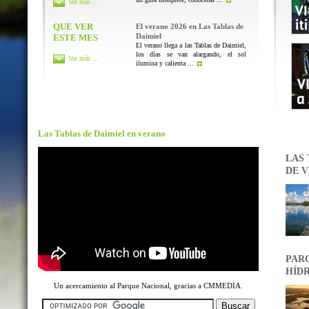
Ver más ...
QUE VER
El verano 2026 en Las Tablas de
Daimiel
ESTE MES
El verano llega a las Tablas de Daimiel,
los días se van alargando, el sol
Ver más ...
ilumina y calienta ...
Las Tablas de Daimiel en verano
LAS 
DE V
PARQ
HÍDR
Un acercamiento al Parque Nacional, gracias a CMMEDIA.