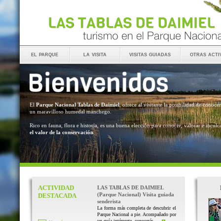
el parque
la visita
visitas guiadas
otras acti
El
Parque Nacional Tablas de Daimiel
, ofrece al visitante la posibilidad de conocer
un maravilloso humedal manchego.
Rico en fauna, flora e historia, es una buena elección para conocer, valorar e inculc
el valor de la conservación
.
ACTIVIDAD
LAS TABLAS DE DAIMIEL
(Parque Nacional) Visita guiada
DESTACADA
senderista
La forma más completa de descubrir el
Parque Nacional a pie. Acompañado por
un guía intérprete, conocerás ...