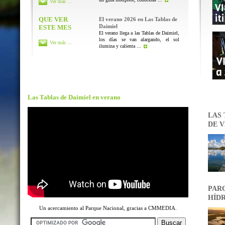
Ver más ...
QUE VER
El verano 2026 en Las Tablas de
Daimiel
ESTE MES
El verano llega a las Tablas de Daimiel,
los días se van alargando, el sol
Ver más ...
ilumina y calienta ...
Las Tablas de Daimiel en verano
LAS 
DE V
PARQ
HÍDR
Un acercamiento al Parque Nacional, gracias a CMMEDIA.