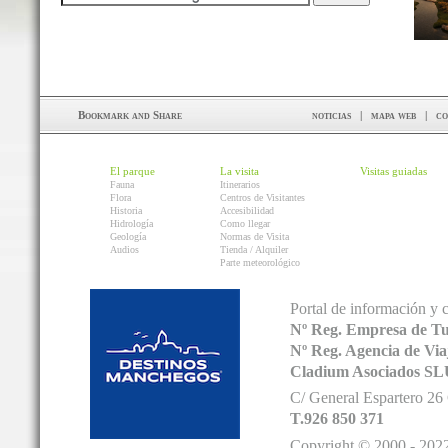
noticias
|
mapa web
|
co
El parque
La visita
Visitas guiadas
Fauna
Itinerarios
Flora
Centros de Visitantes
Historia
Accesibilidad
Hidrología
Como llegar
Geología
Normas de Visita
Audios
Tienda / Alquiler
Parte meteorológico
Portal de información y 
Nº Reg. Empresa de T
Nº Reg. Agencia de V
Cladium Asociados SL
C/ General Espartero 2
T.926 850 371
Copyright © 2000 - 2022.