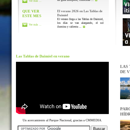
Ver más ...
QUE VER
El verano 2026 en Las Tablas de
Daimiel
ESTE MES
El verano llega a las Tablas de Daimiel,
los días se van alargando, el sol
Ver más ...
ilumina y calienta ...
Las Tablas de Daimiel en verano
LAS 
DE V
PARQ
HÍDR
Un acercamiento al Parque Nacional, gracias a CMMEDIA.