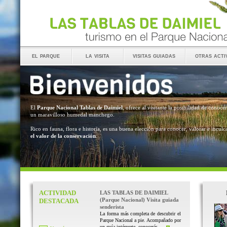
el parque
la visita
visitas guiadas
otras acti
El
Parque Nacional Tablas de Daimiel
, ofrece al visitante la posibilidad de conocer
un maravilloso humedal manchego.
Rico en fauna, flora e historia, es una buena elección para conocer, valorar e inculc
el valor de la conservación
.
ACTIVIDAD
LAS TABLAS DE DAIMIEL
(Parque Nacional) Visita guiada
DESTACADA
senderista
La forma más completa de descubrir el
Parque Nacional a pie. Acompañado por
un guía intérprete, conocerás ...