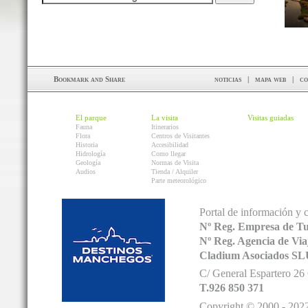
noticias
|
mapa web
|
co
El parque
La visita
Visitas guiadas
Fauna
Itinerarios
Flora
Centros de Visitantes
Historia
Accesibilidad
Hidrología
Como llegar
Geología
Normas de Visita
Audios
Tienda / Alquiler
Parte meteorológico
Portal de información y 
Nº Reg. Empresa de T
Nº Reg. Agencia de V
Cladium Asociados SL
C/ General Espartero 2
T.926 850 371
Copyright © 2000 - 2022.