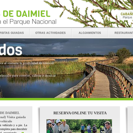
visitas guiadas
otras actividades
alojamientos
restauran
ece al visitante la posibilidad de conocer
 elección para conocer, valorar e inculcar
RESERVA ONLINE TU VISITA
 DE DAIMIEL
nal) Visita guiada
vehículo
n vehículo y a pie. La
completa para descubrir
l, recorriendo ...