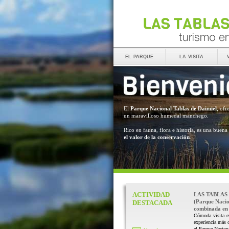
el parque
la visita
El
Parque Nacional Tablas de Daimiel
, ofr
un maravilloso humedal manchego.
Rico en fauna, flora e historia, es una buena
el valor de la conservación
.
ACTIVIDAD
LAS TABLAS
(Parque Nacio
DESTACADA
combinada en 
Cómoda visita e
experiencia más 
el Parque Naciona