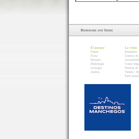
El parque
La visita
Fauna
Itinerarios
Flora
Centros de 
Historia
Accesibilid
Hidrología
Como llega
Geología
Normas de 
Audios
Tienda / Al
Parte mete