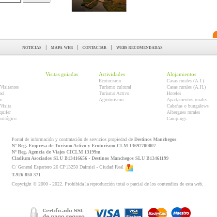
noticias
|
mapa web
|
contactar
|
webs recomendadas
Visitas guiadas
Actividades
Alojamientos
Ecoturismo
Casas rurales (A.I.)
Visitantes
Turismo cultural
Casas rurales (A.H.)
ad
Turismo Activo
Hoteles
r
Agroturismo
Apartamentos rurales
Visita
Cabañas o bungalows
quiler
Albergues rurales
orológico
Campings
Portal de información y contratación de servicios propiedad de
Destinos Manchegos
Nº Reg. Empresa de Turismo Activo y Ecoturismo CLM 13697700007
Nº Reg. Agencia de Viajes CICLM 13199m
Cladium Asociados SLU B13416656 - Destinos Manchegos SLU B13461199
C/ General Espartero 26 CP13250 Daimiel - Ciudad Real
T.926 850 371
Copyright © 2000 - 2022. Prohibida la reproducción total o parcial de los contendios de esta web.