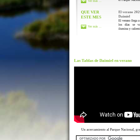
Ver más ...
QUE VER
El verano 202
Daimiel
ESTE MES
El verano llega a
los días se va
Ver más ...
ilumina y calienta
Las Tablas de Daimiel en verano
Un acercamiento al Parque Nacional, g