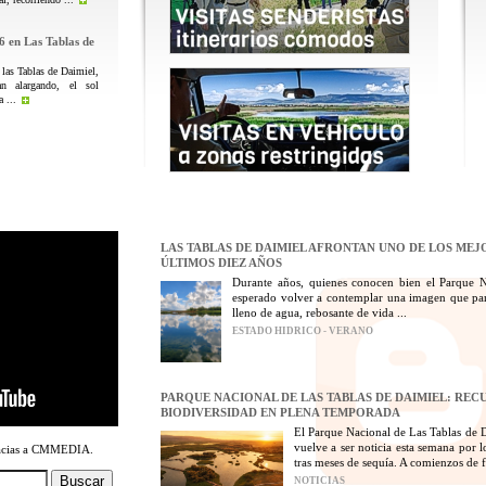
6 en Las Tablas de
 las Tablas de Daimiel,
n alargando, el sol
 ...
LAS TABLAS DE DAIMIEL AFRONTAN UNO DE LOS MEJ
ÚLTIMOS DIEZ AÑOS
Durante años, quienes conocen bien el Parque 
esperado volver a contemplar una imagen que par
lleno de agua, rebosante de vida ...
ESTADO HIDRICO - VERANO
PARQUE NACIONAL DE LAS TABLAS DE DAIMIEL: REC
BIODIVERSIDAD EN PLENA TEMPORADA
El Parque Nacional de Las Tablas de D
vuelve a ser noticia esta semana por 
racias a CMMEDIA.
tras meses de sequía. A comienzos de fe
NOTICIAS