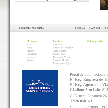
noticias
|
mapa web
|
co
El parque
La visita
Visitas guiadas
Fauna
Itinerarios
Flora
Centros de Visitantes
Historia
Accesibilidad
Hidrología
Como llegar
Geología
Normas de Visita
Audios
Tienda / Alquiler
Parte meteorológico
Portal de información y 
Nº Reg. Empresa de T
Nº Reg. Agencia de V
Cladium Asociados SL
C/ General Espartero 2
T.926 850 371
Copyright © 2000 - 2022.