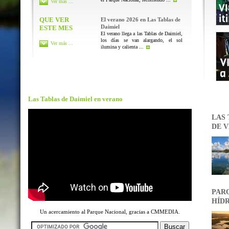
Ver más ...
QUE VER
El verano 2026 en Las Tablas de
Daimiel
ESTE MES
El verano llega a las Tablas de Daimiel,
los días se van alargando, el sol
Ver más ...
ilumina y calienta ...
Las Tablas de Daimiel en verano
LAS 
DE V
PARQ
HÍDR
Un acercamiento al Parque Nacional, gracias a CMMEDIA.