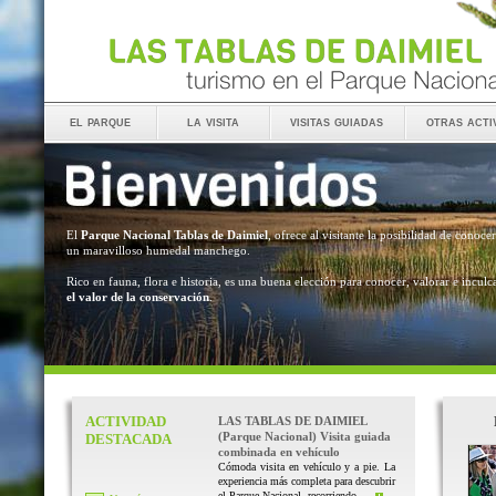
el parque
la visita
visitas guiadas
otras acti
El
Parque Nacional Tablas de Daimiel
, ofrece al visitante la posibilidad de conocer
un maravilloso humedal manchego.
Rico en fauna, flora e historia, es una buena elección para conocer, valorar e inculc
el valor de la conservación
.
ACTIVIDAD
LAS TABLAS DE DAIMIEL
(Parque Nacional) Visita guiada
DESTACADA
combinada en vehículo
Cómoda visita en vehículo y a pie. La
experiencia más completa para descubrir
el Parque Nacional, recorriendo ...