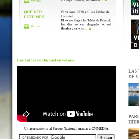
Ver más ...
QUE VER
El verano 2026 en Las Tablas de
Daimiel
ESTE MES
El verano llega a las Tablas de Daimiel,
los días se van alargando, el sol
Ver más ...
ilumina y calienta ...
Las Tablas de Daimiel en verano
LAS 
DE V
PARQ
HÍDR
Un acercamiento al Parque Nacional, gracias a CMMEDIA.