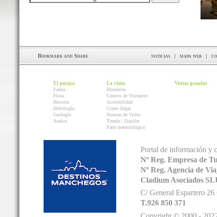
noticias
|
mapa web
|
co
El parque
La visita
Visitas guiadas
Fauna
Itinerarios
Flora
Centros de Visitantes
Historia
Accesibilidad
Hidrología
Como llegar
Geología
Normas de Visita
Audios
Tienda / Alquiler
Parte meteorológico
Portal de información y 
Nº Reg. Empresa de T
Nº Reg. Agencia de V
Cladium Asociados SL
C/ General Espartero 2
T.926 850 371
Copyright © 2000 - 2022.