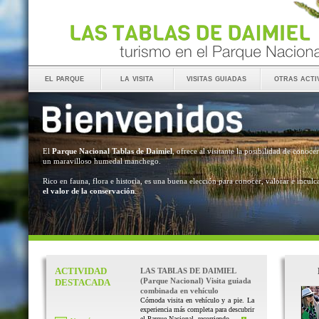
el parque
la visita
visitas guiadas
otras acti
El
Parque Nacional Tablas de Daimiel
, ofrece al visitante la posibilidad de conocer
un maravilloso humedal manchego.
Rico en fauna, flora e historia, es una buena elección para conocer, valorar e inculc
el valor de la conservación
.
ACTIVIDAD
LAS TABLAS DE DAIMIEL
(Parque Nacional) Visita guiada
DESTACADA
combinada en vehículo
Cómoda visita en vehículo y a pie. La
experiencia más completa para descubrir
el Parque Nacional, recorriendo ...