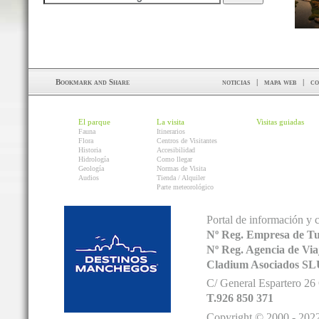
noticias
|
mapa web
|
co
El parque
La visita
Visitas guiadas
Fauna
Itinerarios
Flora
Centros de Visitantes
Historia
Accesibilidad
Hidrología
Como llegar
Geología
Normas de Visita
Audios
Tienda / Alquiler
Parte meteorológico
Portal de información y 
Nº Reg. Empresa de T
Nº Reg. Agencia de V
Cladium Asociados SL
C/ General Espartero 2
T.926 850 371
Copyright © 2000 - 2022.