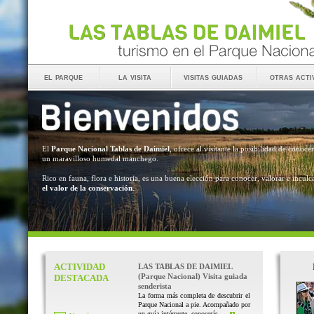
el parque
la visita
visitas guiadas
otras acti
El
Parque Nacional Tablas de Daimiel
, ofrece al visitante la posibilidad de conocer
un maravilloso humedal manchego.
Rico en fauna, flora e historia, es una buena elección para conocer, valorar e inculc
el valor de la conservación
.
ACTIVIDAD
LAS TABLAS DE DAIMIEL
(Parque Nacional) Visita guiada
DESTACADA
senderista
La forma más completa de descubrir el
Parque Nacional a pie. Acompañado por
un guía intérprete, conocerás ...