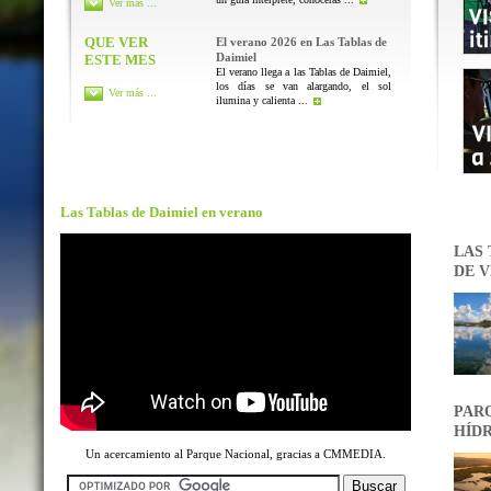
Ver más ...
QUE VER
El verano 2026 en Las Tablas de
Daimiel
ESTE MES
El verano llega a las Tablas de Daimiel,
los días se van alargando, el sol
Ver más ...
ilumina y calienta ...
Las Tablas de Daimiel en verano
LAS 
DE V
PARQ
HÍDR
Un acercamiento al Parque Nacional, gracias a CMMEDIA.