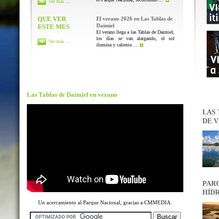
Ver más ...
QUE VER
El verano 2026 en Las Tablas de
Daimiel
ESTE MES
El verano llega a las Tablas de Daimiel,
los días se van alargando, el sol
Ver más ...
ilumina y calienta ...
Las Tablas de Daimiel en verano
LAS 
DE V
PARQ
HÍDR
Un acercamiento al Parque Nacional, gracias a CMMEDIA.