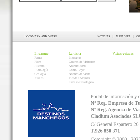
noticias
|
mapa web
|
co
El parque
La visita
Visitas guiadas
Fauna
Itinerarios
Flora
Centros de Visitantes
Historia
Accesibilidad
Hidrología
Como llegar
Geología
Normas de Visita
Audios
Tienda / Alquiler
Parte meteorológico
Portal de información y 
Nº Reg. Empresa de T
Nº Reg. Agencia de V
Cladium Asociados SL
C/ General Espartero 2
T.926 850 371
Copyright © 2000 - 2022.