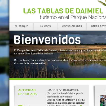
el parque
la visita
visitas guiadas
otras acti
El
Parque Nacional Tablas de Daimiel
, ofrece al visitante la posibilidad de conocer
un maravilloso humedal manchego.
Rico en fauna, flora e historia, es una buena elección para conocer, valorar e inculc
el valor de la conservación
.
ACTIVIDAD
LAS TABLAS DE DAIMIEL
(Parque Nacional) Visita guiada
DESTACADA
combinada en vehículo
Cómoda visita en vehículo y a pie. La
experiencia más completa para descubrir
el Parque Nacional, recorriendo ...