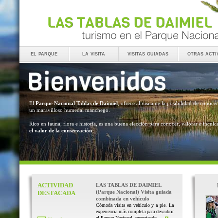
el parque
la visita
visitas guiadas
otras acti
El
Parque Nacional Tablas de Daimiel
, ofrece al visitante la posibilidad de conocer
un maravilloso humedal manchego.
Rico en fauna, flora e historia, es una buena elección para conocer, valorar e inculc
el valor de la conservación
.
ACTIVIDAD
LAS TABLAS DE DAIMIEL
(Parque Nacional) Visita guiada
DESTACADA
combinada en vehículo
Cómoda visita en vehículo y a pie. La
experiencia más completa para descubrir
el Parque Nacional, recorriendo ...