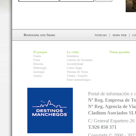
noticias
|
mapa web
|
co
El parque
La visita
Visitas guiadas
Fauna
Itinerarios
Flora
Centros de Visitantes
Historia
Accesibilidad
Hidrología
Como llegar
Geología
Normas de Visita
Audios
Tienda / Alquiler
Parte meteorológico
Portal de información y 
Nº Reg. Empresa de T
Nº Reg. Agencia de V
Cladium Asociados SL
C/ General Espartero 2
T.926 850 371
Copyright © 2000 - 2022.