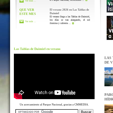
Ver más ...
QUE VER
El verano 2026 en Las Tablas de
Daimiel
ESTE MES
El verano llega a las Tablas de Daimiel,
los días se van alargando, el sol
Ver más ...
ilumina y calienta ...
Las Tablas de Daimiel en verano
LAS 
DE V
PARQ
HÍDR
Un acercamiento al Parque Nacional, gracias a CMMEDIA.