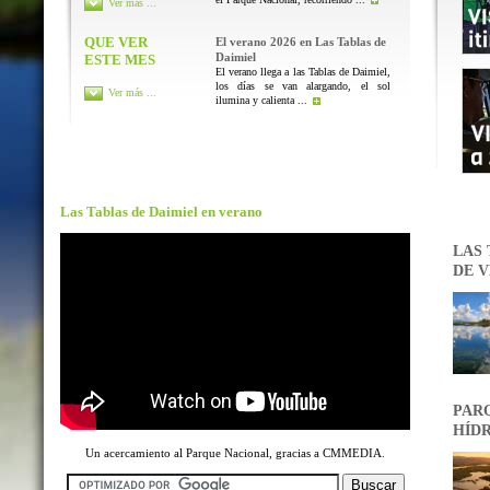
Ver más ...
QUE VER
El verano 2026 en Las Tablas de
Daimiel
ESTE MES
El verano llega a las Tablas de Daimiel,
los días se van alargando, el sol
Ver más ...
ilumina y calienta ...
Las Tablas de Daimiel en verano
LAS 
DE V
PARQ
HÍDR
Un acercamiento al Parque Nacional, gracias a CMMEDIA.