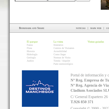
noticias
|
mapa web
|
co
El parque
La visita
Visitas guiadas
Fauna
Itinerarios
Flora
Centros de Visitantes
Historia
Accesibilidad
Hidrología
Como llegar
Geología
Normas de Visita
Audios
Tienda / Alquiler
Parte meteorológico
Portal de información y 
Nº Reg. Empresa de T
Nº Reg. Agencia de V
Cladium Asociados SL
C/ General Espartero 2
T.926 850 371
Copyright © 2000 - 2022.