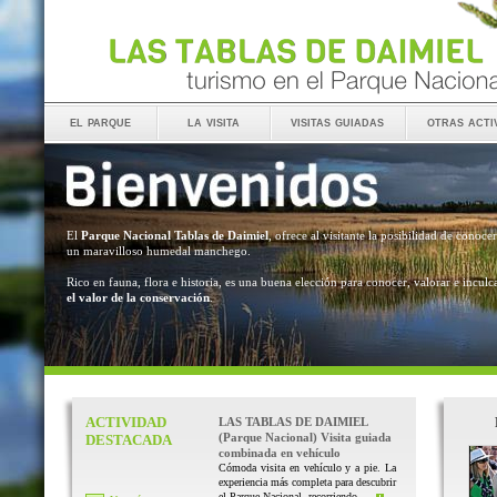
el parque
la visita
visitas guiadas
otras acti
El
Parque Nacional Tablas de Daimiel
, ofrece al visitante la posibilidad de conocer
un maravilloso humedal manchego.
Rico en fauna, flora e historia, es una buena elección para conocer, valorar e inculc
el valor de la conservación
.
ACTIVIDAD
LAS TABLAS DE DAIMIEL
(Parque Nacional) Visita guiada
DESTACADA
combinada en vehículo
Cómoda visita en vehículo y a pie. La
experiencia más completa para descubrir
el Parque Nacional, recorriendo ...