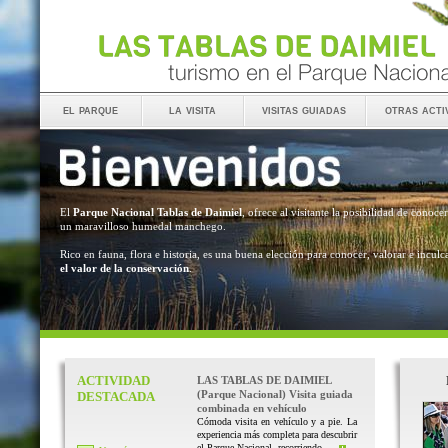
el parque
la visita
visitas guiadas
otras acti
El
Parque Nacional Tablas de Daimiel
, ofrece al visitante la posibilidad de conocer
un maravilloso humedal manchego.
Rico en fauna, flora e historia, es una buena elección para conocer, valorar e inculc
el valor de la conservación
.
ACTIVIDAD
LAS TABLAS DE DAIMIEL
(Parque Nacional) Visita guiada
DESTACADA
combinada en vehículo
Cómoda visita en vehículo y a pie. La
experiencia más completa para descubrir
el Parque Nacional, recorriendo ...