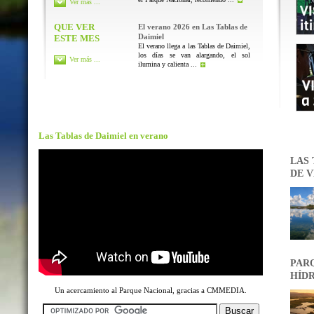
Ver más ...
QUE VER
El verano 2026 en Las Tablas de
Daimiel
ESTE MES
El verano llega a las Tablas de Daimiel,
los días se van alargando, el sol
Ver más ...
ilumina y calienta ...
Las Tablas de Daimiel en verano
LAS 
DE V
PARQ
HÍDR
Un acercamiento al Parque Nacional, gracias a CMMEDIA.