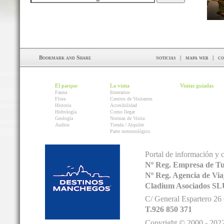
noticias
|
mapa web
|
co
El parque
La visita
Visitas guiadas
Fauna
Itinerarios
Flora
Centros de Visitantes
Historia
Accesibilidad
Hidrología
Como llegar
Geología
Normas de Visita
Audios
Tienda / Alquiler
Parte meteorológico
Portal de información y 
Nº Reg. Empresa de T
Nº Reg. Agencia de V
Cladium Asociados SL
C/ General Espartero 2
T.926 850 371
Copyright © 2000 - 2022.