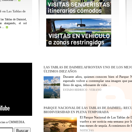
6 en Las Tablas de
 las Tablas de Daimiel,
n alargando, el sol
 ...
LAS TABLAS DE DAIMIEL AFRONTAN UNO DE LOS MEJ
ÚLTIMOS DIEZ AÑOS
Durante años, quienes conocen bien el Parque 
esperado volver a contemplar una imagen que par
lleno de agua, rebosante de vida ...
ESTADO HIDRICO - VERANO
PARQUE NACIONAL DE LAS TABLAS DE DAIMIEL: REC
BIODIVERSIDAD EN PLENA TEMPORADA
El Parque Nacional de Las Tablas de D
vuelve a ser noticia esta semana por 
racias a CMMEDIA.
tras meses de sequía. A comienzos de fe
NOTICIAS