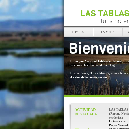
el parque
la visita
El
Parque Nacional Tablas de Daimiel
, ofr
un maravilloso humedal manchego.
Rico en fauna, flora e historia, es una buena
el valor de la conservación
.
ACTIVIDAD
LAS TABLAS
(Parque Nacio
DESTACADA
senderista
La forma más co
Parque Nacional
un guía intérprete