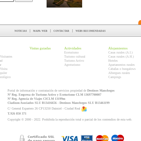
noticias
|
mapa web
|
contactar
|
webs recomendadas
Visitas guiadas
Actividades
Alojamientos
Ecoturismo
Casas rurales (A.I.)
Visitantes
Turismo cultural
Casas rurales (A.H.)
ad
Turismo Activo
Hoteles
r
Agroturismo
Apartamentos rurales
Visita
Cabañas o bungalows
quiler
Albergues rurales
orológico
Campings
Portal de información y contratación de servicios propiedad de
Destinos Manchegos
Nº Reg. Empresa de Turismo Activo y Ecoturismo CLM 13697700007
Nº Reg. Agencia de Viajes CICLM 13199m
Cladium Asociados SLU B13416656 - Destinos Manchegos SLU B13461199
C/ General Espartero 26 CP13250 Daimiel - Ciudad Real
T.926 850 371
Copyright © 2000 - 2022. Prohibida la reproducción total o parcial de los contendios de esta web.