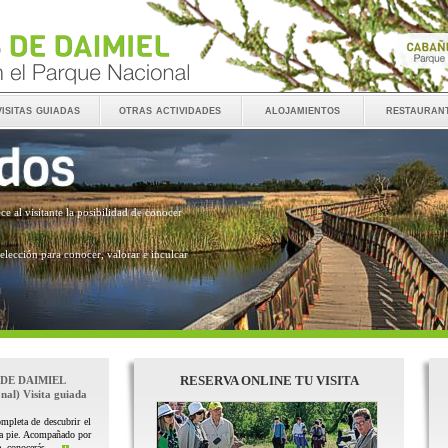
visitas guiadas
otras actividades
alojamientos
restauran
ece al visitante la posibilidad de conocer
 elección para conocer, valorar e inculcar
RESERVA ONLINE TU VISITA
 DE DAIMIEL
nal) Visita guiada
mpleta de descubrir el
 a pie. Acompañado por
, conocerás ...