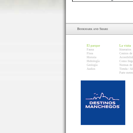
El parque
La visita
Fauna
Itinerarios
Flora
Centros de 
Historia
Accesibilid
Hidrología
Como llega
Geología
Normas de 
Audios
Tienda / Al
Parte mete