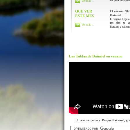
Ver más ...
QUE VER
El verano 202
Daimiel
ESTE MES
El verano llega a
los días se va
Ver más ...
ilumina y calienta
Las Tablas de Daimiel en verano
Un acercamiento al Parque Nacional, g