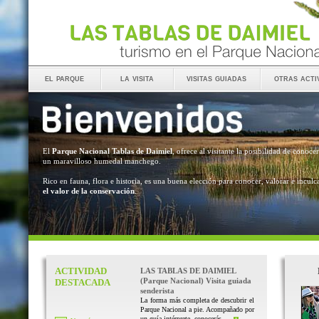
el parque
la visita
visitas guiadas
otras acti
El
Parque Nacional Tablas de Daimiel
, ofrece al visitante la posibilidad de conocer
un maravilloso humedal manchego.
Rico en fauna, flora e historia, es una buena elección para conocer, valorar e inculc
el valor de la conservación
.
ACTIVIDAD
LAS TABLAS DE DAIMIEL
(Parque Nacional) Visita guiada
DESTACADA
senderista
La forma más completa de descubrir el
Parque Nacional a pie. Acompañado por
un guía intérprete, conocerás ...