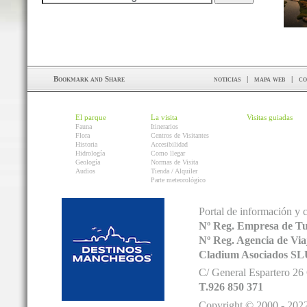
noticias
|
mapa web
|
co
El parque
La visita
Visitas guiadas
Fauna
Itinerarios
Flora
Centros de Visitantes
Historia
Accesibilidad
Hidrología
Como llegar
Geología
Normas de Visita
Audios
Tienda / Alquiler
Parte meteorológico
Portal de información y 
Nº Reg. Empresa de T
Nº Reg. Agencia de V
Cladium Asociados SL
C/ General Espartero 2
T.926 850 371
Copyright © 2000 - 2022.