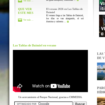
Ver más ...
QUE VER
El verano 2026 en Las Tablas de
Daimiel
ESTE MES
El verano llega a las Tablas de Daimiel,
los días se van alargando, el sol
Ver más ...
ilumina y calienta ...
Las Tablas de Daimiel en verano
LAS 
DE V
PARQ
HÍDR
Un acercamiento al Parque Nacional, gracias a CMMEDIA.