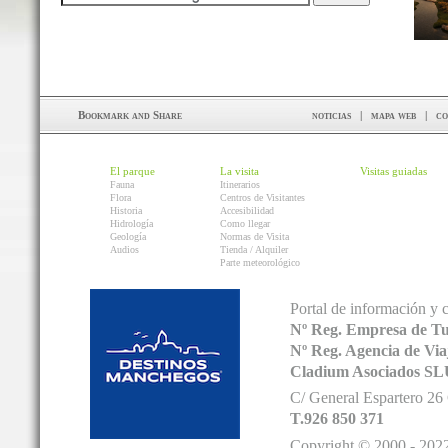
noticias
|
mapa web
|
co
El parque
La visita
Visitas guiadas
Fauna
Itinerarios
Flora
Centros de Visitantes
Historia
Accesibilidad
Hidrología
Como llegar
Geología
Normas de Visita
Audios
Tienda / Alquiler
Parte meteorológico
Portal de información y 
Nº Reg. Empresa de T
Nº Reg. Agencia de V
Cladium Asociados SL
C/ General Espartero 2
T.926 850 371
Copyright © 2000 - 2022.