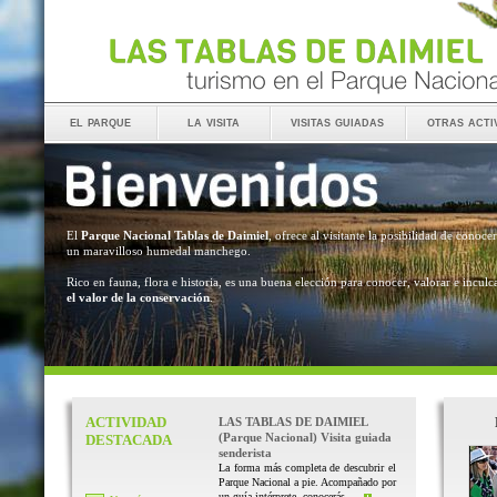
el parque
la visita
visitas guiadas
otras acti
El
Parque Nacional Tablas de Daimiel
, ofrece al visitante la posibilidad de conocer
un maravilloso humedal manchego.
Rico en fauna, flora e historia, es una buena elección para conocer, valorar e inculc
el valor de la conservación
.
ACTIVIDAD
LAS TABLAS DE DAIMIEL
(Parque Nacional) Visita guiada
DESTACADA
senderista
La forma más completa de descubrir el
Parque Nacional a pie. Acompañado por
un guía intérprete, conocerás ...