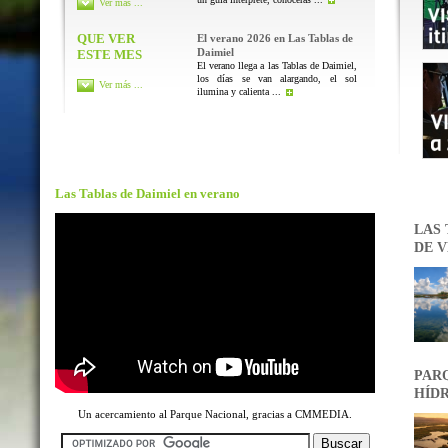
Ver más ...
QUE VER
El verano 2026 en Las Tablas de
Daimiel
ESTE MES
El verano llega a las Tablas de Daimiel,
los días se van alargando, el sol
Ver más ...
ilumina y calienta ...
Las Tablas de Daimiel en verano
LAS 
DE V
PARQ
HÍDR
Un acercamiento al Parque Nacional, gracias a CMMEDIA.