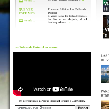
Ver más ...
QUE VER
El verano 2026 en Las Tablas de
Daimiel
ESTE MES
El verano llega a las Tablas de Daimiel,
los días se van alargando, el sol
Ver más ...
ilumina y calienta ...
Las Tablas de Daimiel en verano
LAS 
DE V
PARQ
HÍDR
Un acercamiento al Parque Nacional, gracias a CMMEDIA.