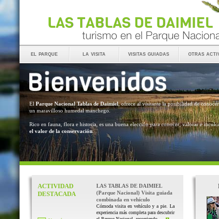
el parque
la visita
visitas guiadas
otras acti
El
Parque Nacional Tablas de Daimiel
, ofrece al visitante la posibilidad de conocer
un maravilloso humedal manchego.
Rico en fauna, flora e historia, es una buena elección para conocer, valorar e inculc
el valor de la conservación
.
ACTIVIDAD
LAS TABLAS DE DAIMIEL
(Parque Nacional) Visita guiada
DESTACADA
combinada en vehículo
Cómoda visita en vehículo y a pie. La
experiencia más completa para descubrir
el Parque Nacional, recorriendo ...