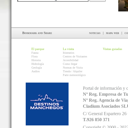
noticias
|
mapa web
|
co
El parque
La visita
Visitas guiadas
Fauna
Itinerarios
Flora
Centros de Visitantes
Historia
Accesibilidad
Hidrología
Como llegar
Geología
Normas de Visita
Audios
Tienda / Alquiler
Parte meteorológico
Portal de información y 
Nº Reg. Empresa de T
Nº Reg. Agencia de V
Cladium Asociados SL
C/ General Espartero 2
T.926 850 371
Copyright © 2000 - 2022.