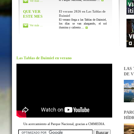
Ver más ...
QUE VER
El verano 2026 en Las Tablas de
Daimiel
ESTE MES
El verano llega a las Tablas de Daimiel,
los días se van alargando, el sol
Ver más ...
ilumina y calienta ...
Las Tablas de Daimiel en verano
LAS 
DE V
PARQ
HÍDR
Un acercamiento al Parque Nacional, gracias a CMMEDIA.