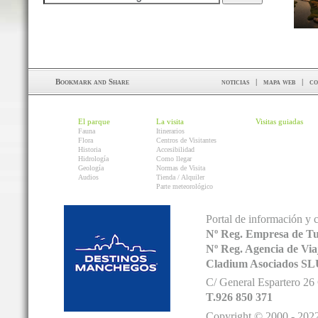
noticias
|
mapa web
|
co
El parque
La visita
Visitas guiadas
Fauna
Itinerarios
Flora
Centros de Visitantes
Historia
Accesibilidad
Hidrología
Como llegar
Geología
Normas de Visita
Audios
Tienda / Alquiler
Parte meteorológico
Portal de información y 
Nº Reg. Empresa de T
Nº Reg. Agencia de V
Cladium Asociados SL
C/ General Espartero 2
T.926 850 371
Copyright © 2000 - 2022.