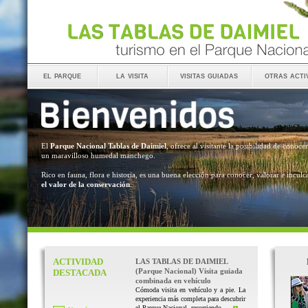
el parque
la visita
visitas guiadas
otras acti
El
Parque Nacional Tablas de Daimiel
, ofrece al visitante la posibilidad de conocer
un maravilloso humedal manchego.
Rico en fauna, flora e historia, es una buena elección para conocer, valorar e inculc
el valor de la conservación
.
ACTIVIDAD
LAS TABLAS DE DAIMIEL
(Parque Nacional) Visita guiada
DESTACADA
combinada en vehículo
Cómoda visita en vehículo y a pie. La
experiencia más completa para descubrir
el Parque Nacional, recorriendo ...