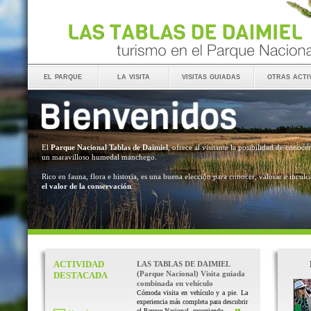
el parque
la visita
visitas guiadas
otras acti
El
Parque Nacional Tablas de Daimiel
, ofrece al visitante la posibilidad de conocer
un maravilloso humedal manchego.
Rico en fauna, flora e historia, es una buena elección para conocer, valorar e inculc
el valor de la conservación
.
ACTIVIDAD
LAS TABLAS DE DAIMIEL
(Parque Nacional) Visita guiada
DESTACADA
combinada en vehículo
Cómoda visita en vehículo y a pie. La
experiencia más completa para descubrir
el Parque Nacional, recorriendo ...