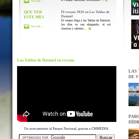
Ver más ...
QUE VER
El verano 2026 en Las Tablas de
Daimiel
ESTE MES
El verano llega a las Tablas de Daimiel,
los días se van alargando, el sol
Ver más ...
ilumina y calienta ...
Las Tablas de Daimiel en verano
LAS 
DE V
PARQ
HÍDR
Un acercamiento al Parque Nacional, gracias a CMMEDIA.