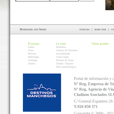
noticias
|
mapa web
|
co
El parque
La visita
Visitas guiadas
Fauna
Itinerarios
Flora
Centros de Visitantes
Historia
Accesibilidad
Hidrología
Como llegar
Geología
Normas de Visita
Audios
Tienda / Alquiler
Parte meteorológico
Portal de información y 
Nº Reg. Empresa de T
Nº Reg. Agencia de V
Cladium Asociados SL
C/ General Espartero 2
T.926 850 371
Copyright © 2000 - 2022.