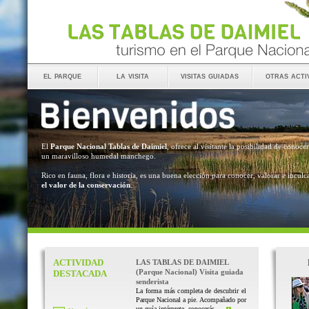
el parque
la visita
visitas guiadas
otras acti
El
Parque Nacional Tablas de Daimiel
, ofrece al visitante la posibilidad de conocer
un maravilloso humedal manchego.
Rico en fauna, flora e historia, es una buena elección para conocer, valorar e inculc
el valor de la conservación
.
ACTIVIDAD
LAS TABLAS DE DAIMIEL
(Parque Nacional) Visita guiada
DESTACADA
senderista
La forma más completa de descubrir el
Parque Nacional a pie. Acompañado por
un guía intérprete, conocerás ...