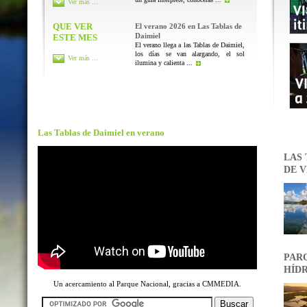
Ver más ...
QUE VER
El verano 2026 en Las Tablas de
Daimiel
ESTE MES
El verano llega a las Tablas de Daimiel,
los días se van alargando, el sol
Ver más ...
ilumina y calienta ...
Las Tablas de Daimiel en verano
LAS 
DE V
PARQ
HÍDR
Un acercamiento al Parque Nacional, gracias a CMMEDIA.