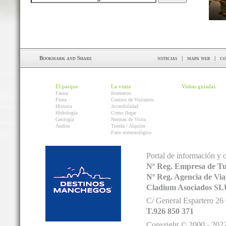
noticias
|
mapa web
|
co
El parque
La visita
Visitas guiadas
Fauna
Itinerarios
Flora
Centros de Visitantes
Historia
Accesibilidad
Hidrología
Como llegar
Geología
Normas de Visita
Audios
Tienda / Alquiler
Parte meteorológico
Portal de información y 
Nº Reg. Empresa de T
Nº Reg. Agencia de V
Cladium Asociados SL
C/ General Espartero 2
T.926 850 371
Copyright © 2000 - 2022.