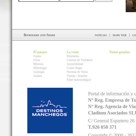
noticias
|
mapa web
|
co
El parque
La visita
Visitas guiadas
Fauna
Itinerarios
Flora
Centros de Visitantes
Historia
Accesibilidad
Hidrología
Como llegar
Geología
Normas de Visita
Audios
Tienda / Alquiler
Parte meteorológico
Portal de información y 
Nº Reg. Empresa de T
Nº Reg. Agencia de V
Cladium Asociados SL
C/ General Espartero 2
T.926 850 371
Copyright © 2000 - 2022.