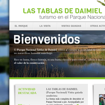
el parque
la visita
visitas guiadas
otras acti
El
Parque Nacional Tablas de Daimiel
, ofrece al visitante la posibilidad de conocer
un maravilloso humedal manchego.
Rico en fauna, flora e historia, es una buena elección para conocer, valorar e inculc
el valor de la conservación
.
ACTIVIDAD
LAS TABLAS DE DAIMIEL
(Parque Nacional) Visita guiada
DESTACADA
senderista
La forma más completa de descubrir el
Parque Nacional a pie. Acompañado por
un guía intérprete, conocerás ...