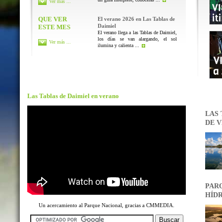
Ver más ...
QUE VER
El verano 2026 en Las Tablas de
Daimiel
ESTE MES
El verano llega a las Tablas de Daimiel,
los días se van alargando, el sol
Ver más ...
ilumina y calienta ...
Las Tablas de Daimiel en verano
LAS 
DE V
PARQ
HÍDR
Un acercamiento al Parque Nacional, gracias a CMMEDIA.