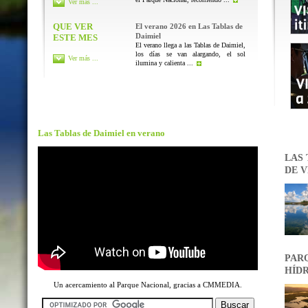
Ver más ...
QUE VER
El verano 2026 en Las Tablas de
Daimiel
ESTE MES
El verano llega a las Tablas de Daimiel,
los días se van alargando, el sol
Ver más ...
ilumina y calienta ...
Las Tablas de Daimiel en verano
LAS 
DE V
PARQ
HÍDR
Un acercamiento al Parque Nacional, gracias a CMMEDIA.