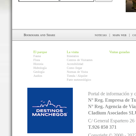
noticias
|
mapa web
|
co
El parque
La visita
Visitas guiadas
Fauna
Itinerarios
Flora
Centros de Visitantes
Historia
Accesibilidad
Hidrología
Como llegar
Geología
Normas de Visita
Audios
Tienda / Alquiler
Parte meteorológico
Portal de información y 
Nº Reg. Empresa de T
Nº Reg. Agencia de V
Cladium Asociados SL
C/ General Espartero 2
T.926 850 371
Copyright © 2000 - 2022.