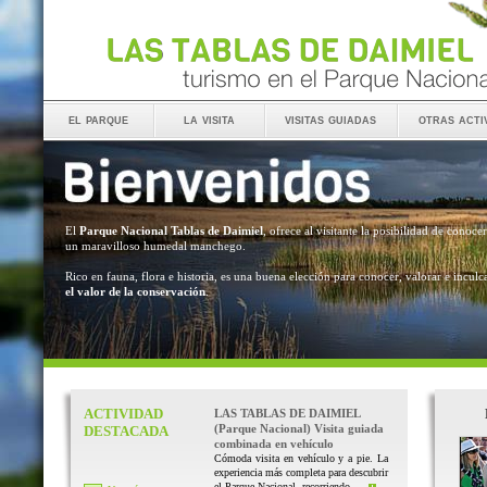
el parque
la visita
visitas guiadas
otras acti
El
Parque Nacional Tablas de Daimiel
, ofrece al visitante la posibilidad de conocer
un maravilloso humedal manchego.
Rico en fauna, flora e historia, es una buena elección para conocer, valorar e inculc
el valor de la conservación
.
ACTIVIDAD
LAS TABLAS DE DAIMIEL
(Parque Nacional) Visita guiada
DESTACADA
combinada en vehículo
Cómoda visita en vehículo y a pie. La
experiencia más completa para descubrir
el Parque Nacional, recorriendo ...