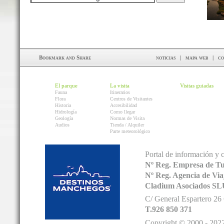
noticias
|
mapa web
|
co
El parque
La visita
Visitas guiadas
Fauna
Itinerarios
Flora
Centros de Visitantes
Historia
Accesibilidad
Hidrología
Como llegar
Geología
Normas de Visita
Audios
Tienda / Alquiler
Parte meteorológico
Portal de información y 
Nº Reg. Empresa de T
Nº Reg. Agencia de V
Cladium Asociados SL
C/ General Espartero 2
T.926 850 371
Copyright © 2000 - 2022.