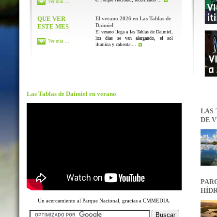
Ver más ...
QUE VER
El verano 2026 en Las Tablas de
Daimiel
ESTE MES
El verano llega a las Tablas de Daimiel,
los días se van alargando, el sol
Ver más ...
ilumina y calienta ...
Las Tablas de Daimiel en verano
LAS 
DE V
PARQ
HÍDR
Un acercamiento al Parque Nacional, gracias a CMMEDIA.