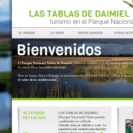
el parque
la visita
visitas guiadas
otras acti
El
Parque Nacional Tablas de Daimiel
, ofrece al visitante la posibilidad de conocer
un maravilloso humedal manchego.
Rico en fauna, flora e historia, es una buena elección para conocer, valorar e inculc
el valor de la conservación
.
ACTIVIDAD
LAS TABLAS DE DAIMIEL
(Parque Nacional) Visita guiada
DESTACADA
combinada en vehículo
Cómoda visita en vehículo y a pie. La
experiencia más completa para descubrir
el Parque Nacional, recorriendo ...