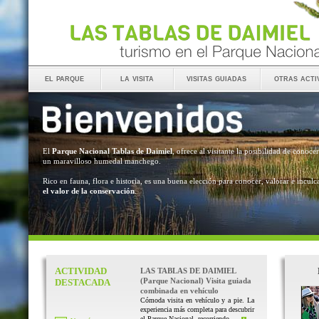
el parque
la visita
visitas guiadas
otras acti
El
Parque Nacional Tablas de Daimiel
, ofrece al visitante la posibilidad de conocer
un maravilloso humedal manchego.
Rico en fauna, flora e historia, es una buena elección para conocer, valorar e inculc
el valor de la conservación
.
ACTIVIDAD
LAS TABLAS DE DAIMIEL
(Parque Nacional) Visita guiada
DESTACADA
combinada en vehículo
Cómoda visita en vehículo y a pie. La
experiencia más completa para descubrir
el Parque Nacional, recorriendo ...