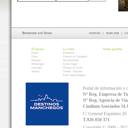
noticias
|
mapa web
|
co
El parque
La visita
Visitas guiadas
Fauna
Itinerarios
Flora
Centros de Visitantes
Historia
Accesibilidad
Hidrología
Como llegar
Geología
Normas de Visita
Audios
Tienda / Alquiler
Parte meteorológico
Portal de información y 
Nº Reg. Empresa de T
Nº Reg. Agencia de V
Cladium Asociados SL
C/ General Espartero 2
T.926 850 371
Copyright © 2000 - 2022.