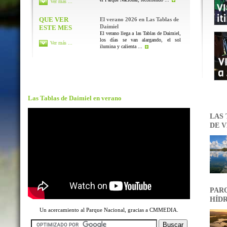
Ver más ...
QUE VER
El verano 2026 en Las Tablas de
Daimiel
ESTE MES
El verano llega a las Tablas de Daimiel,
los días se van alargando, el sol
Ver más ...
ilumina y calienta ...
Las Tablas de Daimiel en verano
LAS 
DE V
PARQ
HÍDR
Un acercamiento al Parque Nacional, gracias a CMMEDIA.