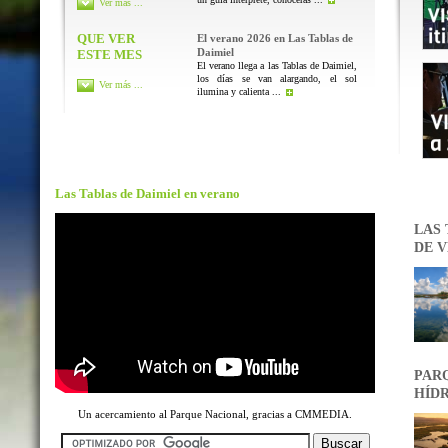
Ver más ...
QUE VER
El verano 2026 en Las Tablas de
Daimiel
ESTE MES
El verano llega a las Tablas de Daimiel,
los días se van alargando, el sol
Ver más ...
ilumina y calienta ...
Las Tablas de Daimiel en verano
LAS 
DE V
PARQ
HÍDR
Un acercamiento al Parque Nacional, gracias a CMMEDIA.