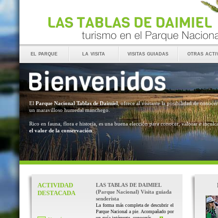
el parque
la visita
visitas guiadas
otras acti
El
Parque Nacional Tablas de Daimiel
, ofrece al visitante la posibilidad de conocer
un maravilloso humedal manchego.
Rico en fauna, flora e historia, es una buena elección para conocer, valorar e inculc
el valor de la conservación
.
ACTIVIDAD
LAS TABLAS DE DAIMIEL
(Parque Nacional) Visita guiada
DESTACADA
senderista
La forma más completa de descubrir el
Parque Nacional a pie. Acompañado por
un guía intérprete, conocerás ...