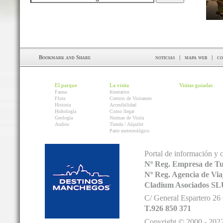
noticias
|
mapa web
|
co
El parque
La visita
Visitas guiadas
Fauna
Itinerarios
Flora
Centros de Visitantes
Historia
Accesibilidad
Hidrología
Como llegar
Geología
Normas de Visita
Audios
Tienda / Alquiler
Parte meteorológico
Portal de información y 
Nº Reg. Empresa de T
Nº Reg. Agencia de V
Cladium Asociados SL
C/ General Espartero 2
T.926 850 371
Copyright © 2000 - 2022.