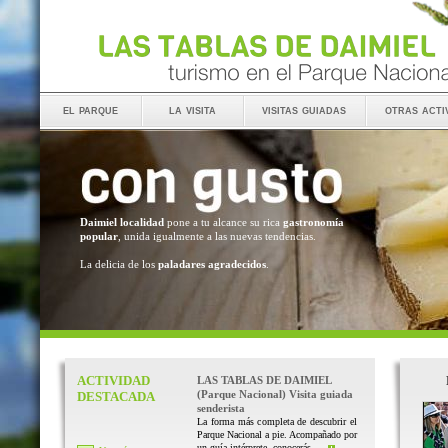
el parque
la visita
visitas guiadas
otras acti
Daimiel localidad
pone a tu alcance su rica
gastronomía
popular
, unida igualmente a las nuevas tendencias.
La delicia de los
paladares agradecidos
.
ACTIVIDAD
LAS TABLAS DE DAIMIEL
(Parque Nacional) Visita guiada
DESTACADA
senderista
La forma más completa de descubrir el
Parque Nacional a pie. Acompañado por
un guía intérprete, conocerás ...