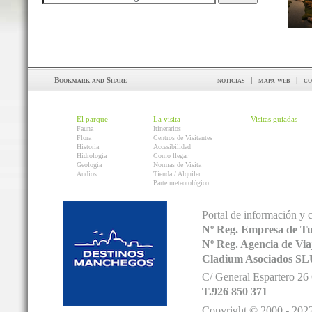
noticias
|
mapa web
|
co
El parque
La visita
Visitas guiadas
Fauna
Itinerarios
Flora
Centros de Visitantes
Historia
Accesibilidad
Hidrología
Como llegar
Geología
Normas de Visita
Audios
Tienda / Alquiler
Parte meteorológico
Portal de información y 
Nº Reg. Empresa de T
Nº Reg. Agencia de V
Cladium Asociados SL
C/ General Espartero 2
T.926 850 371
Copyright © 2000 - 2022.