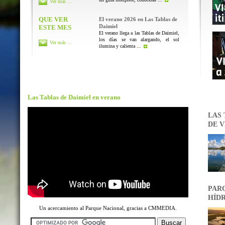
Ver más ...
QUE VER
El verano 2026 en Las Tablas de
Daimiel
ESTE MES
El verano llega a las Tablas de Daimiel,
los días se van alargando, el sol
Ver más ...
ilumina y calienta ...
Las Tablas de Daimiel en verano
LAS 
DE V
PARQ
HÍDR
Un acercamiento al Parque Nacional, gracias a CMMEDIA.