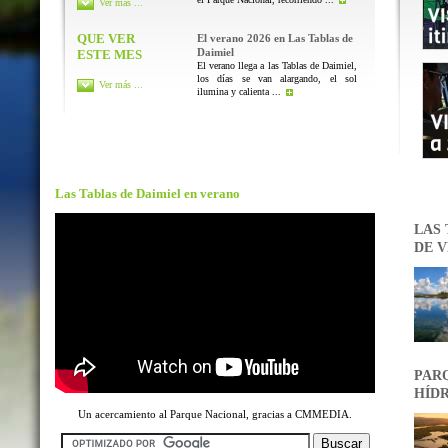
Ver más ...
QUE VER
El verano 2026 en Las Tablas de
Daimiel
ESTE MES
El verano llega a las Tablas de Daimiel,
los días se van alargando, el sol
Ver más ...
ilumina y calienta ...
Las Tablas de Daimiel en verano
LAS 
DE V
PARQ
HÍDR
Un acercamiento al Parque Nacional, gracias a CMMEDIA.