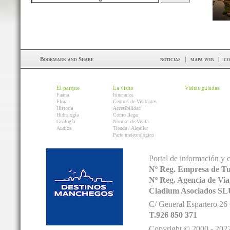
noticias
|
mapa web
|
co
El parque
La visita
Visitas guiadas
Fauna
Itinerarios
Flora
Centros de Visitantes
Historia
Accesibilidad
Hidrología
Como llegar
Geología
Normas de Visita
Audios
Tienda / Alquiler
Parte meteorológico
Portal de información y 
Nº Reg. Empresa de T
Nº Reg. Agencia de V
Cladium Asociados SL
C/ General Espartero 2
T.926 850 371
Copyright © 2000 - 2022.