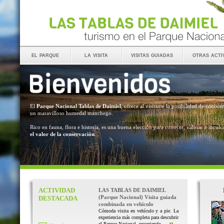
el parque
la visita
visitas guiadas
otras acti
El
Parque Nacional Tablas de Daimiel
, ofrece al visitante la posibilidad de conocer
un maravilloso humedal manchego.
Rico en fauna, flora e historia, es una buena elección para conocer, valorar e inculc
el valor de la conservación
.
ACTIVIDAD
LAS TABLAS DE DAIMIEL
(Parque Nacional) Visita guiada
DESTACADA
combinada en vehículo
Cómoda visita en vehículo y a pie. La
experiencia más completa para descubrir
el Parque Nacional, recorriendo ...